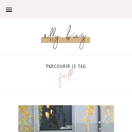
ally bing
PARCOURIR LE TAG
fall