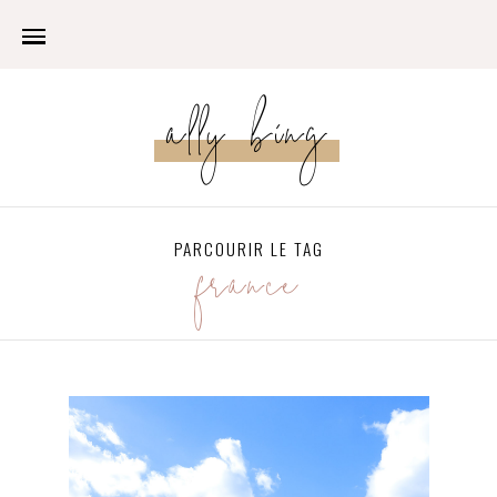
ally bing
PARCOURIR LE TAG
france