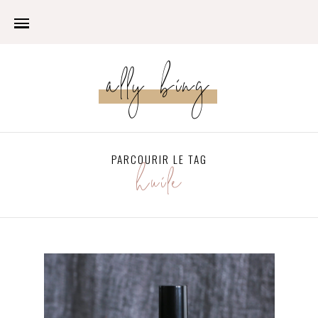
ally bing
PARCOURIR LE TAG
huile