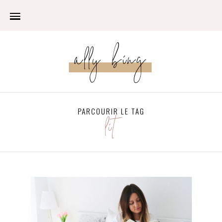
ally bing
PARCOURIR LE TAG
lit