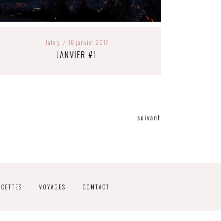
lately
16 janvier 2017
/
JANVIER #1
suivant
ECETTES
VOYAGES
CONTACT