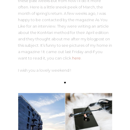
these past weeks but from now I’ll do it more
often. Here is a little sneek peek of March, the
month of spring’s return. A few weeks ago, I was
happy to be contacted by the magazine As You
Like for an interview. They were writing an article
about the KonMari method for their April edition
and they thought about me after my blogpost on
this subject. It’s funny to see pictures of my home in
a magazine ! It came out last Friday and if you
want to read it, you can click
here
.
I wish you a lovely weekend !
♥