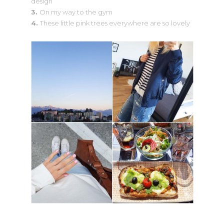
design
3.
On my way to the gym
4.
These little pink trees everywhere are so lovely