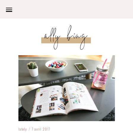
ally bing
lately
7 avril 2017
/