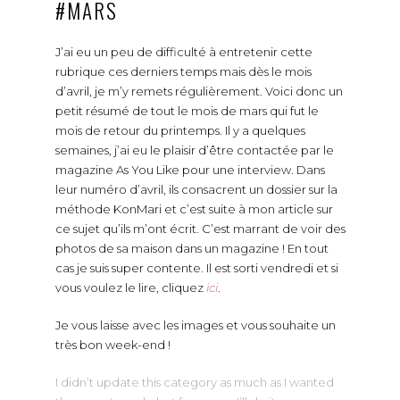
#MARS
J’ai eu un peu de difficulté à entretenir cette
rubrique ces derniers temps mais dès le mois
d’avril, je m’y remets régulièrement. Voici donc un
petit résumé de tout le mois de mars qui fut le
mois de retour du printemps. Il y a quelques
semaines, j’ai eu le plaisir d’être contactée par le
magazine As You Like pour une interview. Dans
leur numéro d’avril, ils consacrent un dossier sur la
méthode KonMari et c’est suite à mon article sur
ce sujet qu’ils m’ont écrit. C’est marrant de voir des
photos de sa maison dans un magazine ! En tout
cas je suis super contente. Il est sorti vendredi et si
vous voulez le lire, cliquez
ici
.
Je vous laisse avec les images et vous souhaite un
très bon week-end !
I didn’t update this category as much as I wanted