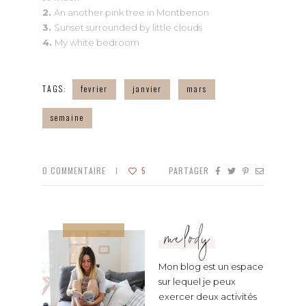
2.
An another pink tree in Montbenon
3.
Sunset surrounded by little clouds
4.
My white bedroom
TAGS:
fevrier
janvier
mars
semaine
0
COMMENTAIRE
5
PARTAGER
melody
Mon blog est un espace
sur lequel je peux
exercer deux activités