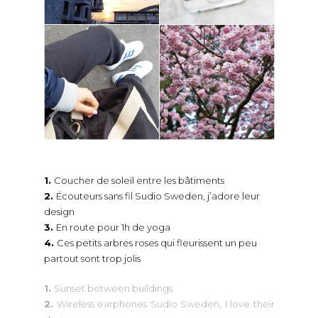
1.
Coucher de soleil entre les bâtiments
2.
Écouteurs sans fil Sudio Sweden, j’adore leur
design
3.
En route pour 1h de yoga
4.
Ces petits arbres roses qui fleurissent un peu
partout sont trop jolis
1.
Sunset between buildings
2.
Wireless earphones Sudio Sweden, I love their