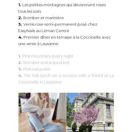
1.
Les petites montagnes qui deviennent roses
tous les soirs
2.
Bomber et marinière
3.
Vernis rose semi-permanent posé chez
EasyNails au Léman Centre
4.
Premier dîner en terrasse à la Coccinelle avec
une amie à Lausanne
1.
Pink mountains every night
2.
Bomber and striped knit
3.
Pink nail polish
4.
The first lunch on a terrace with a friend at La
Coccinelle in Lausanne