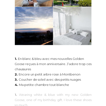
1.
En blanc & bleu avec mes nouvelles Golden
Goose reçues à mon anniversaire. J’adore trop ces
chaussures
2.
Encore un petit arbre rose à Montbenon
3.
Coucher de soleil avec des petits nuages
4.
Ma petite chambre tout blanche
1.
Wearing white & blue with my new Golden
Goose, one of my birthday gift. I love these shoes
so much