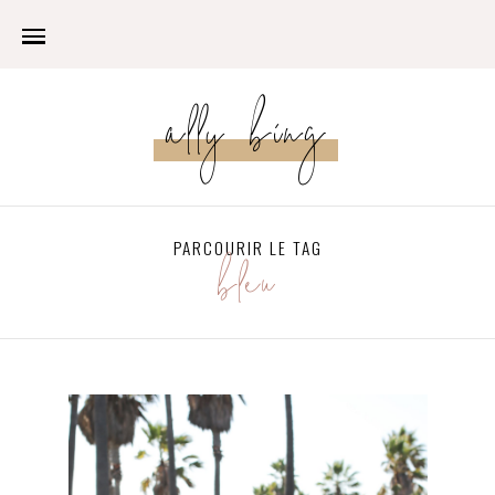
ally bing
PARCOURIR LE TAG
bleu