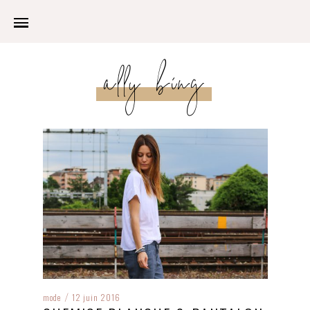
ally bing
mode
12 juin 2016
/