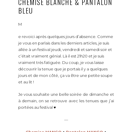
CHEMISE BLANCHE & PANTALON
BLEU
M
e revoici après quelques jours d’absence. Comme
je vous en parlais dans les derniers articles, je suis
allée à un festival jeudi, vendredi et samedi soir et
c’était vraiment génial. Là il est 21h20 et je suis
vraiment très fatiguée. Du coup, je vous laisse
découvrir la tenue que je portais il y a quelques
jours et de mon côté, ça va être une petite soupe
et au lit !
Je vous souhaite une belle soirée de dimanche et
à demain, on se retrouve avec les tenues que j’ai
portées au festival ♥
—
Chemise MANGO
♦
Pantalon MANGO
♦