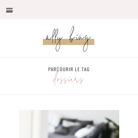
ally bing
PARCOURIR LE TAG
dossiers