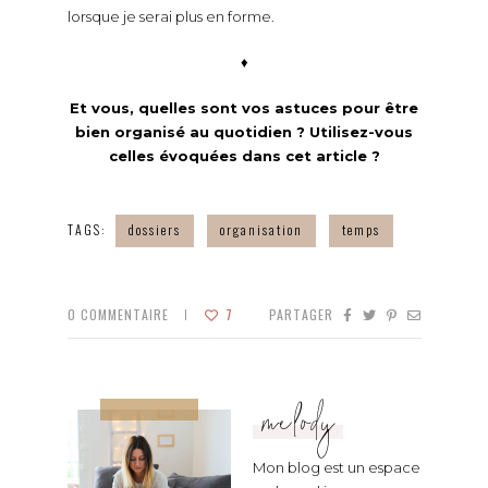
lorsque je serai plus en forme.
♦
Et vous, quelles sont vos astuces pour être
bien organisé au quotidien ? Utilisez-vous
celles évoquées dans cet article ?
TAGS:
dossiers
organisation
temps
0
COMMENTAIRE
7
PARTAGER
melody
Mon blog est un espace