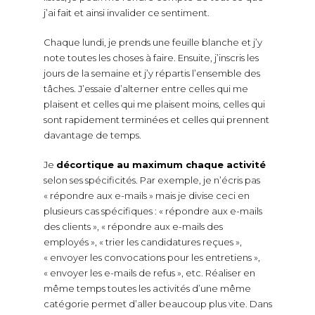
j’ai fait et ainsi invalider ce sentiment.
Chaque lundi, je prends une feuille blanche et j’y
note toutes les choses à faire. Ensuite, j’inscris les
jours de la semaine et j’y répartis l’ensemble des
tâches. J’essaie d’alterner entre celles qui me
plaisent et celles qui me plaisent moins, celles qui
sont rapidement terminées et celles qui prennent
davantage de temps.
Je
décortique au maximum chaque activité
selon ses spécificités. Par exemple, je n’écris pas
« répondre aux e-mails » mais je divise ceci en
plusieurs cas spécifiques : « répondre aux e-mails
des clients », « répondre aux e-mails des
employés », « trier les candidatures reçues »,
« envoyer les convocations pour les entretiens »,
« envoyer les e-mails de refus », etc. Réaliser en
même temps toutes les activités d’une même
catégorie permet d’aller beaucoup plus vite. Dans