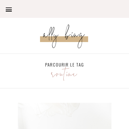
ally bing
PARCOURIR LE TAG
routine