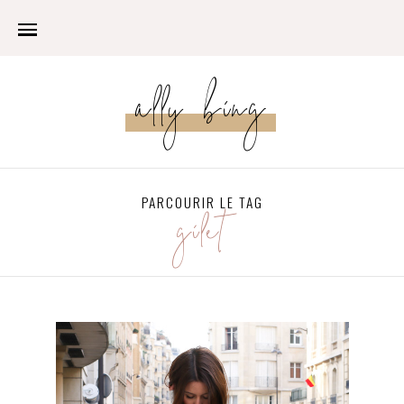
ally bing
PARCOURIR LE TAG
gilet