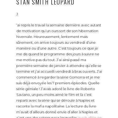
STAN SMITH LÉOPARD
J
‘ai repris le travail la semaine dernière avec autant
de motivation qu’un ours sort de son hibernation
hivernale. Heureusement, lentement mais
sûrement, on arrive toujours au vendredi d’une
manière ou d’une autre. C’est toujours ce que je
me dis quand le programme des jours à suivre ne
me motive pas du tout. J’ai ainsi passé ma
première semaine de janvier à attendre qu’elle se
termine et j’ai accueilli vendredi à bras ouverts. J’ai
commencé à regarder la série Gomorra et je me
suis déjà envoyée les 7 premiers épisodes. Quelle
série géniale ! J’avais adoré le livre de Roberto
Saviano, un peu moins aimé le film et là c’est
reparti avec la série qui se déroule à Naples et
raconte la mafia napolitaine. La lecture du livre
m’avait d’ailleurs donné envie d’aller à Naples et
c’est une des raisons pour lesquelles
je suis allée en