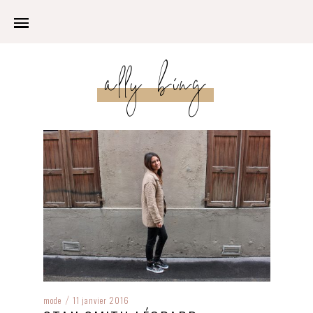
ally bing
mode
11 janvier 2016
/