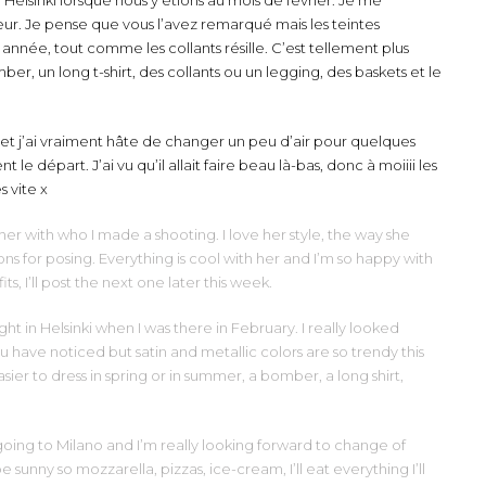
Helsinki lorsque nous y étions au mois de février. Je me
leur. Je pense que vous l’avez remarqué mais les teintes
année, tout comme les collants résille. C’est tellement plus
er, un long t-shirt, des collants ou un legging, des baskets et le
n et j’ai vraiment hâte de changer un peu d’air pour quelques
nt le départ. J’ai vu qu’il allait faire beau là-bas, donc à moiiii les
s vite x
 with who I made a shooting. I love her style, the way she
ns for posing. Everything is cool with her and I’m so happy with
s, I’ll post the next one later this week.
t in Helsinki when I was there in February. I really looked
you have noticed but satin and metallic colors are so trendy this
easier to dress in spring or in summer, a bomber, a long shirt,
going to Milano and I’m really looking forward to change of
e sunny so mozzarella, pizzas, ice-cream, I’ll eat everything I’ll