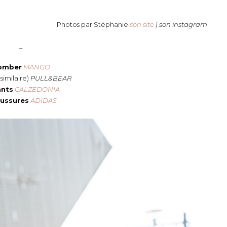
Photos par Stéphanie
son site
| son instagram
_
omber
MANGO
(similaire)
PULL&BEAR
ants
CALZEDONIA
ussures
ADIDAS