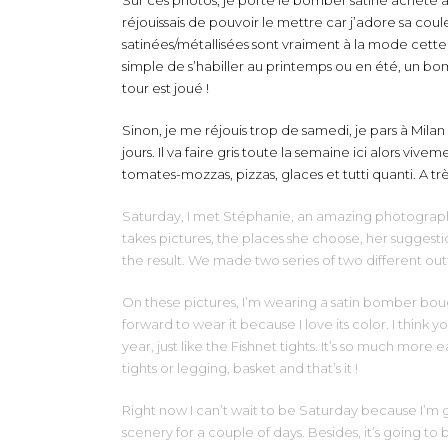
Sur ces photos, je porte le bomber satiné acheté à 
réjouissais de pouvoir le mettre car j’adore sa cou
satinées/métallisées sont vraiment à la mode cette 
simple de s’habiller au printemps ou en été, un bomb
tour est joué !
Sinon, je me réjouis trop de samedi, je pars à Mila
jours. Il va faire gris toute la semaine ici alors viveme
tomates-mozzas, pizzas, glaces et tutti quanti. A trè
Saturday, I met Stéphanie, an amazing photographer
takes pictures, the places she choose, her suggestio
the result. We made two series of two different outfit
On these pictures, I’m wearing a satin bomber bough
forward to wear it because I love its color. I think 
year, just like the Fishnet tights. It’s so much more 
tights or legging, basket and that’s it !
Right now I can’t wait to be Saturday because I’m 
scenery for a couple of days. Besides, it’s going to b