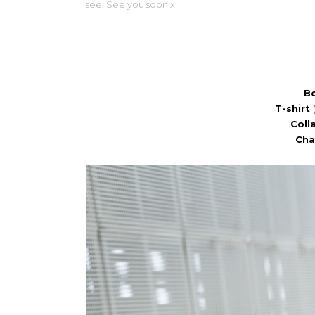
see. See you soon x
B
T-shirt
Coll
Cha