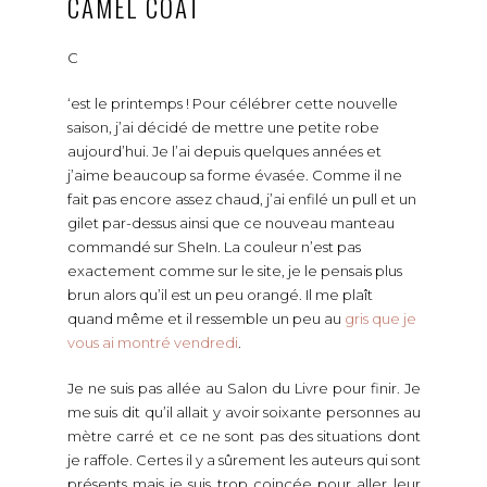
CAMEL COAT
C
‘est le printemps ! Pour célébrer cette nouvelle
saison, j’ai décidé de mettre une petite robe
aujourd’hui. Je l’ai depuis quelques années et
j’aime beaucoup sa forme évasée. Comme il ne
fait pas encore assez chaud, j’ai enfilé un pull et un
gilet par-dessus ainsi que ce nouveau manteau
commandé sur SheIn. La couleur n’est pas
exactement comme sur le site, je le pensais plus
brun alors qu’il est un peu orangé. Il me plaît
quand même et il ressemble un peu au
gris que je
vous ai montré vendredi
.
Je ne suis pas allée au Salon du Livre pour finir. Je
me suis dit qu’il allait y avoir soixante personnes au
mètre carré et ce ne sont pas des situations dont
je raffole. Certes il y a sûrement les auteurs qui sont
présents mais je suis trop coincée pour aller leur