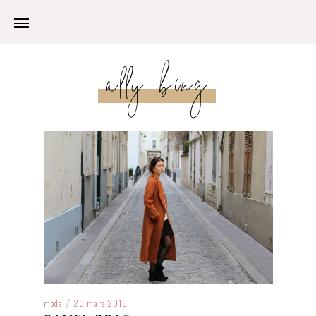
ally bing
mode
20 mars 2016
/