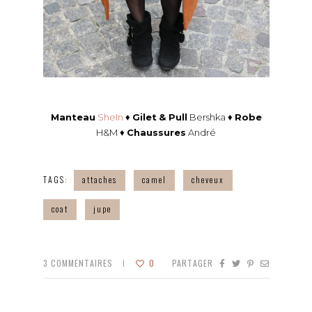
Manteau
SheIn
♦
Gilet
& Pull
Bershka ♦
Robe
H&M ♦
Chaussures
André
TAGS:
attaches
camel
cheveux
coat
jupe
3
COMMENTAIRES
0
PARTAGER