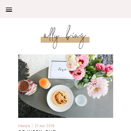
ally bing
lifestyle
21 mai 2018
/