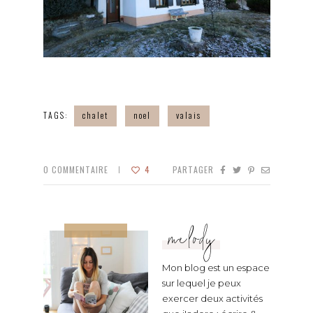
TAGS:
chalet
noel
valais
0
COMMENTAIRE
4
PARTAGER
melody
Mon blog est un espace
sur lequel je peux
exercer deux activités