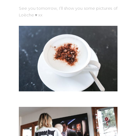
See you tomorrow, I’ll show you some pictures of
Loèche ♥ xx