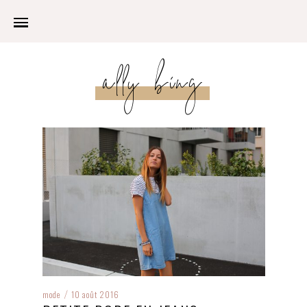
ally bing
mode
10 août 2016
/