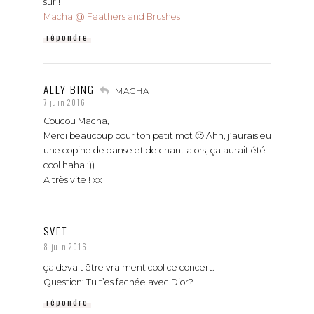
sûr !
Macha @ Feathers and Brushes
répondre
ALLY BING
MACHA
7 juin 2016
Coucou Macha,
Merci beaucoup pour ton petit mot 🙂 Ahh, j’aurais eu
une copine de danse et de chant alors, ça aurait été
cool haha :))
A très vite ! xx
SVET
8 juin 2016
ça devait être vraiment cool ce concert.
Question: Tu t’es fachée avec Dior?
répondre