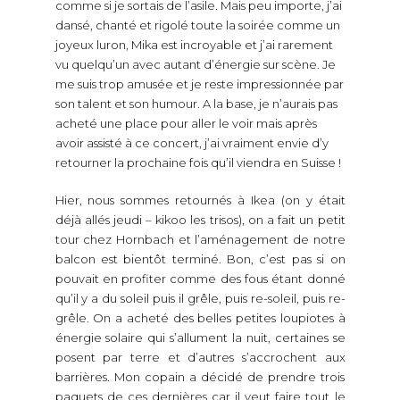
comme si je sortais de l’asile. Mais peu importe, j’ai
dansé, chanté et rigolé toute la soirée comme un
joyeux luron, Mika est incroyable et j’ai rarement
vu quelqu’un avec autant d’énergie sur scène. Je
me suis trop amusée et je reste impressionnée par
son talent et son humour. A la base, je n’aurais pas
acheté une place pour aller le voir mais après
avoir assisté à ce concert, j’ai vraiment envie d’y
retourner la prochaine fois qu’il viendra en Suisse !
Hier, nous sommes retournés à Ikea (on y était
déjà allés jeudi – kikoo les trisos), on a fait un petit
tour chez Hornbach et l’aménagement de notre
balcon est bientôt terminé. Bon, c’est pas si on
pouvait en profiter comme des fous étant donné
qu’il y a du soleil puis il grêle, puis re-soleil, puis re-
grêle. On a acheté des belles petites loupiotes à
énergie solaire qui s’allument la nuit, certaines se
posent par terre et d’autres s’accrochent aux
barrières. Mon copain a décidé de prendre trois
paquets de ces dernières car il veut faire tout le