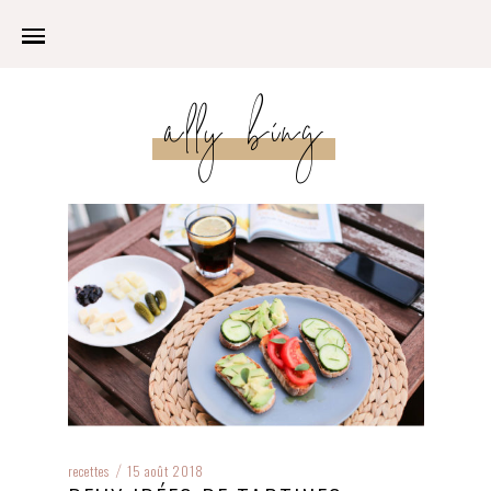
ally bing
recettes
15 août 2018
/