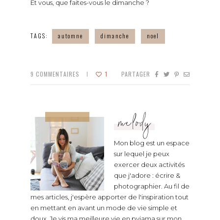
Et vous, que faites-vous le dimanche ?
TAGS:
automne
dimanche
noel
9
COMMENTAIRES
1
PARTAGER
melody
Mon blog est un espace
sur lequel je peux
exercer deux activités
que j'adore : écrire &
photographier. Au fil de
mes articles, j'espère apporter de l'inspiration tout
en mettant en avant un mode de vie simple et
doux. Je vis ma meilleure vie en pyjama sur mon