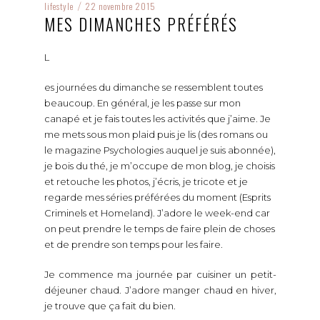
lifestyle
22 novembre 2015
/
MES DIMANCHES PRÉFÉRÉS
L
es journées du dimanche se ressemblent toutes
beaucoup. En général, je les passe sur mon
canapé et je fais toutes les activités que j’aime. Je
me mets sous mon plaid puis je lis (des romans ou
le magazine Psychologies auquel je suis abonnée),
je bois du thé, je m’occupe de mon blog, je choisis
et retouche les photos, j’écris, je tricote et je
regarde mes séries préférées du moment (Esprits
Criminels et Homeland). J’adore le week-end car
on peut prendre le temps de faire plein de choses
et de prendre son temps pour les faire.
Je commence ma journée par cuisiner un petit-
déjeuner chaud. J’adore manger chaud en hiver,
je trouve que ça fait du bien.