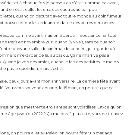
es séries et à chaque fois je pense « ah c’était comme ça avant,
d on était collés les un.e.s aux autres au bar pour
toilettes, quand on discutait avec tout le monde au coin fumeur,
sait bousculer par les ardeurs de danse des autres personnes.
 presque comme avant mais on a perdu l’insouciance. En tout
s de Paris en novembre 2015 quand j’y vivais, sans ce que soit
j’entre dans une salle, de cinéma, de concert, je regarde où
 comment m’extirper de là, au cas où. Ça ne m’arrive pas à
us. Quand je vois des amies, quand je fais des activités, je me dis
 pas le quotidien, mais c’est là.
ormale, deux jours avant mon anniversaire. La dernière fête avant
allé. Vous vous souvenez quand, le 15 mars, on pensait que ça
pression que mes trente-trois ans se sont volatilisés. Est-ce qu’on
me âge jusqu’en 2022 ? Ça me paraît plus juste, vous ne trouvez
one, on pourra aller au Paléo, on pourra fêter un mariage.