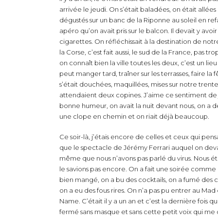
arrivée le jeudi. On s’était baladées, on était allé
dégustés sur un banc de la Riponne au soleil en re
apéro qu’on avait pris sur le balcon. Il devait y av
cigarettes. On réfléchissait à la destination de not
la Corse, c’est fait aussi, le sud de la France, pas t
on connaît bien la ville toutes les deux, c’est un lie
peut manger tard, traîner sur les terrasses, faire la
s’était douchées, maquillées, mises sur notre trent
attendaient deux copines. J’aime ce sentiment de j
bonne humeur, on avait la nuit devant nous, on a d
une clope en chemin et on riait déjà beaucoup.
Ce soir-là, j’étais encore de celles et ceux qui pen
que le spectacle de Jérémy Ferrari auquel on devait 
même que nous n’avons pas parlé du virus. Nous étio
le savions pas encore. On a fait une soirée comme on 
bien mangé, on a bu des cocktails, on a fumé des c
on a eu des fous rires. On n’a pas pu entrer au Ma
Name. C’était il y a un an et c’est la dernière foi
fermé sans masque et sans cette petit voix qui me 