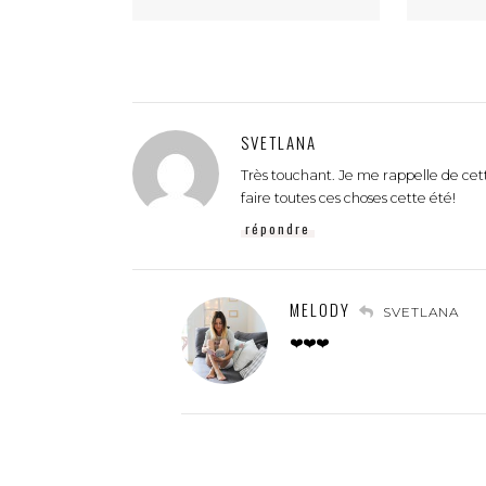
SVETLANA
Très touchant. Je me rappelle de cett
faire toutes ces choses cette été!
répondre
MELODY
SVETLANA
❤️❤️❤️