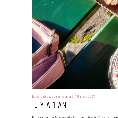
les chroniques du confinement
6 mars 2021
/
IL Y A 1 AN
Il y a un an, le 6 mars était un vendredi. On avait 