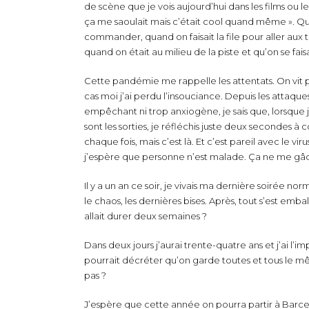
de scène que je vois aujourd’hui dans les films ou l
ça me saoulait mais c’était cool quand même ». Quan
commander, quand on faisait la file pour aller aux 
quand on était au milieu de la piste et qu’on se fai
Cette pandémie me rappelle les attentats. On vit
cas moi j’ai perdu l’insouciance. Depuis les attaque
empêchant ni trop anxiogène, je sais que, lorsque 
sont les sorties, je réfléchis juste deux secondes à
chaque fois, mais c’est là. Et c’est pareil avec le vir
j’espère que personne n’est malade. Ça ne me gâche
Il y a un an ce soir, je vivais ma dernière soirée n
le chaos, les dernières bises. Après, tout s’est emb
allait durer deux semaines ?
Dans deux jours j’aurai trente-quatre ans et j’ai l’im
pourrait décréter qu’on garde toutes et tous le mê
pas ?
J’espère que cette année on pourra partir à Barcel