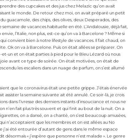
es prendre des cupcakes et des jus chez Melazic qu’on avait
faisant le monde. De retour chez moi, on avait préparé un petit
oir du guacamole, des chips, des olives, deux Desperados, des
re semaine de vacances habituelle en été. L’Andalousie, déjà fait,
rop envie, l’Italie, non plus, est-ce qu’on va à Barcelone ? Même si
u qui convient bien à notre lifestyle de vacances. Il fait chaud, on
 fête. Ok on va à Barcelone. Puis on était allées se préparer. On
e-et-un et on était parties à pied pour le Bleu Lézard où nous
oie avant ce type de soirée. On était motivées, on était de
escendu les escaliers dans un nuage de parfum, on s’est allumé
saient que le coronavirus était une petite grippe. J’étais énervée
assister la semaine suivante ait été annulé. Ce soir-là, je crois
ns dans l’ivresse des derniers instants d’insouciance et nous ne
n’en fait plus très souvent et qui finit au bout de la nuit. On a
igarettes, on a dansé, on a chanté, on s’est beaucoup amusées,
d qui n’acceptaient que les membres et on est allées au No
s que j’ai été entourée d’autant de gens dans le même espace
dit désormais « j’espère que personne n’est malade ». Le genre