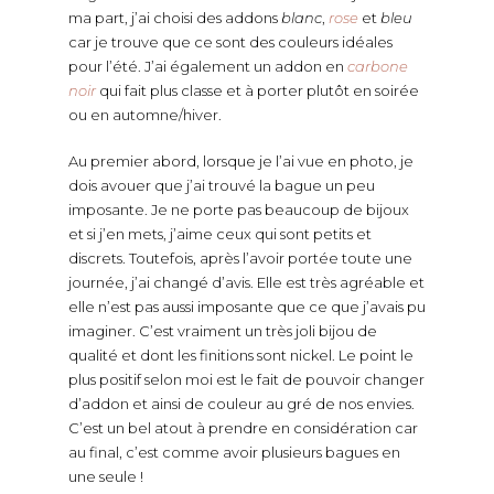
ma part, j’ai choisi des addons
blanc
,
rose
et
bleu
car je trouve que ce sont des couleurs idéales
pour l’été. J’ai également un addon en
carbone
noir
qui fait plus classe et à porter plutôt en soirée
ou en automne/hiver.
Au premier abord, lorsque je l’ai vue en photo, je
dois avouer que j’ai trouvé la bague un peu
imposante. Je ne porte pas beaucoup de bijoux
et si j’en mets, j’aime ceux qui sont petits et
discrets. Toutefois, après l’avoir portée toute une
journée, j’ai changé d’avis. Elle est très agréable et
elle n’est pas aussi imposante que ce que j’avais pu
imaginer. C’est vraiment un très joli bijou de
qualité et dont les finitions sont nickel. Le point le
plus positif selon moi est le fait de pouvoir changer
d’addon et ainsi de couleur au gré de nos envies.
C’est un bel atout à prendre en considération car
au final, c’est comme avoir plusieurs bagues en
une seule !