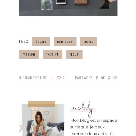
TAGS:
bague
couleurs
jeans
maison
t-shirt
troué
0
COMMENTAIRE
7
PARTAGER
melody
Mon blog est un espace
sur lequel je peux
exercer deux activités