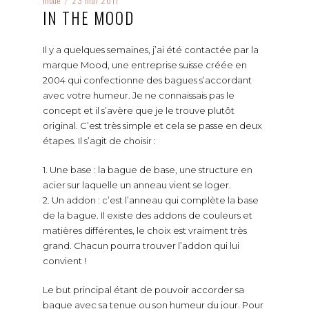
mode
23 mai 2017
/
IN THE MOOD
Il y a quelques semaines, j’ai été contactée par la
marque Mood, une entreprise suisse créée en
2004 qui confectionne des bagues s’accordant
avec votre humeur. Je ne connaissais pas le
concept et il s’avère que je le trouve plutôt
original. C’est très simple et cela se passe en deux
étapes. Il s’agit de choisir :
1. Une base : la bague de base, une structure en
acier sur laquelle un anneau vient se loger.
2. Un addon : c’est l’anneau qui complète la base
de la bague. Il existe des addons de couleurs et
matières différentes, le choix est vraiment très
grand. Chacun pourra trouver l’addon qui lui
convient !
Le but principal étant de pouvoir accorder sa
bague avec sa tenue ou son humeur du jour. Pour