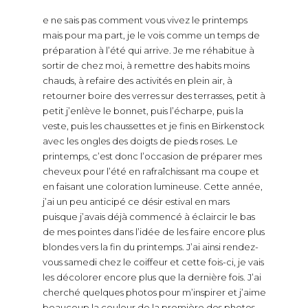
e ne sais pas comment vous vivez le printemps
mais pour ma part, je le vois comme un temps de
préparation à l’été qui arrive. Je me réhabitue à
sortir de chez moi, à remettre des habits moins
chauds, à refaire des activités en plein air, à
retourner boire des verres sur des terrasses, petit à
petit j’enlève le bonnet, puis l’écharpe, puis la
veste, puis les chaussettes et je finis en Birkenstock
avec les ongles des doigts de pieds roses. Le
printemps, c’est donc l’occasion de préparer mes
cheveux pour l’été en rafraîchissant ma coupe et
en faisant une coloration lumineuse. Cette année,
j’ai un peu anticipé ce désir estival en mars
puisque j’avais déjà commencé à éclaircir le bas
de mes pointes dans l’idée de les faire encore plus
blondes vers la fin du printemps. J’ai ainsi rendez-
vous samedi chez le coiffeur et cette fois-ci, je vais
les décolorer encore plus que la dernière fois. J’ai
cherché quelques photos pour m’inspirer et j’aime
beaucoup la couleur de la première des photos