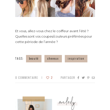
Et vous, allez-vous chez le coiffeur avant l’été ?
Quelles sont vos coupes/couleurs préférées pour
cette période de l’année ?
TAGS:
beauté
cheveux
inspiration
0
COMMENTAIRE
2
PARTAGER
melody