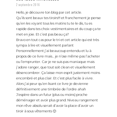
2 septembre 2016
Hello, je découvre ton blog par cet article.
Qu’ils sont beaux tes tiroirs!!! et franchement je pense
qu’en les voyant tous les matins tu te le dis, tu es
rapide dans tes choix vestimentaires et du coup ça te
met en joie. Et c’est pas beau ça?
Bravo en tout cas pour le tri et cet article qui est très
sympa à lire et visuellement parlant
Personnellement j’ai beaucoup entendu et lu à
propos de ce livre mais… je n’ose même pas l’acheter
ou l’emprunter. Car je ne suis pas maniaque mais
j’adore ranger, que tout soit clean et visuellement
désencombrer. Ça laisse mon esprit justement moins
encombré et plus clair. Et c’est plus facile à vivre.
Alors j’ai peur qu’en lisant ce livre je devienne
définitivement une timbrée de l’ordre ahah
J’espère dans un futur (plus ou moins) proche
déménager et avoir plus grand. Niveau rangement
mon rêve absolu serait d’avoir la place d’avoir un
tiroir à sous vêtements 🙂