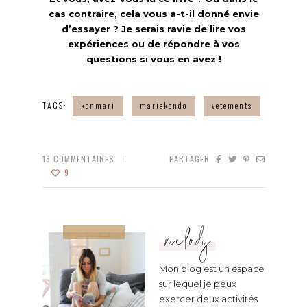
cas contraire, cela vous a-t-il donné envie
d’essayer ? Je serais ravie de lire vos
expériences ou de répondre à vos
questions si vous en avez !
TAGS:
konmari
mariekondo
vetements
18
COMMENTAIRES
PARTAGER
9
melody
Mon blog est un espace
sur lequel je peux
exercer deux activités