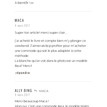
A bientôt ! xx
MACA
9 mars 2017
Super ton article! merci super clair…
j’ai acheté le livre et compte bien m’y plonger ce
weekend. J’aimerais bcp profiter pour m’acheter
une commode qui soit le plus adaptée à cette
méthode.
La blanche qu’on voit dans le photo est un modèle
Ikea? Merci!
répondre
ALLY BING
MACA
9 mars 2017
Merci beaucoup Maca !
Alors oui, c’est une commode Ikea, le modèle Malm.