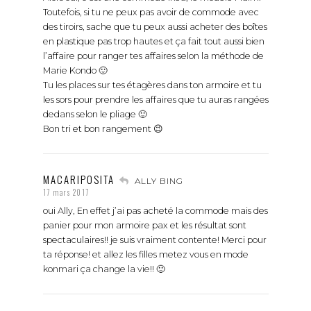
Toutefois, si tu ne peux pas avoir de commode avec
des tiroirs, sache que tu peux aussi acheter des boîtes
en plastique pas trop hautes et ça fait tout aussi bien
l’affaire pour ranger tes affaires selon la méthode de
Marie Kondo 🙂
Tu les places sur tes étagères dans ton armoire et tu
les sors pour prendre les affaires que tu auras rangées
dedans selon le pliage 🙂
Bon tri et bon rangement 😉
MACARIPOSITA
ALLY BING
17 mars 2017
oui Ally, En effet j’ai pas acheté la commode mais des
panier pour mon armoire pax et les résultat sont
spectaculaires!! je suis vraiment contente! Merci pour
ta réponse! et allez les filles metez vous en mode
konmari ça change la vie!! 🙂