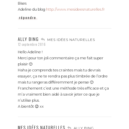
Bises
Adeline du blog
http://www.mesideesnaturelles.fr
répondre
ALLY BING
MES IDÉES NATURELLES
12 septembre 2016
Hello Adeline !
Merci pour ton joli commentaire ça me fait super
plaisir 🙂
Haha je comprends tes craintes mais tu devrais
essayer, ça ne te rendra pas plus timbrée de l’ordre
mais tu rangeras différemment je pense 🙂
Franchement c’est une méthode très efficace et ça
m’a vraiment bien aidé à savoir jeter ce que je
n’utilise plus.
A bientôt 😉 xx
MES IDÉES NATURELLES
ALLY BING