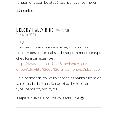
rangement pour les étagères…. par avance merci!
répondre
MELODY | ALLY BING
NAB
7 janvier 2020
Bonjour !
Lorsque vous avez des étagères, vous pouvez
acheter des petites caisses de rangement de ce type
chez Ikea par exemple :
https://www.ikea.com/ch/fr/search/products/?
q=bo%C3%AEte%20de%20rangement%20plastique
Cela permet de pouvoir y ranger les habits pliés selon
la méthode de Marie Kondo et de les séparer par
type (pantalon, t-shirt, pull).
J’espère que cela pourra vous être utile 🙂