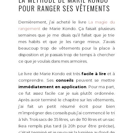
POUR RANGER SES VÊTEMENTS
Dernièrement, j’ai acheté le livre
La magie du
rangement
de Marie Kondo. Ça faisait plusieurs
semaines que je me disais qu’il fallait que je trie
mes habits et que je les range mieux. J’avais
beaucoup trop de vêtements pour la place à
disposition et je passais trop de temps à chercher
ce que je voulais dans mes armoires.
Le livre de Marie Kondo est très
facile à lire
et à
comprendre. Ses
conseils
peuvent se mettre
immédiatement en application
. Pour ma part,
ce fut assez facile car je suis plutôt ordonnée.
Après avoir terminé le chapitre sur les vêtements,
j’ai fait un petit résumé écrit pour bien
m’imprégner des conseils puis j’ai commencé le tri
à 14h. Trois sacs de 35 litres, un de 110 litres et un sac
Ikea remplis plus tard (à 20h pour être précise),
c’était terminé et je revoyais la lumière au fond de