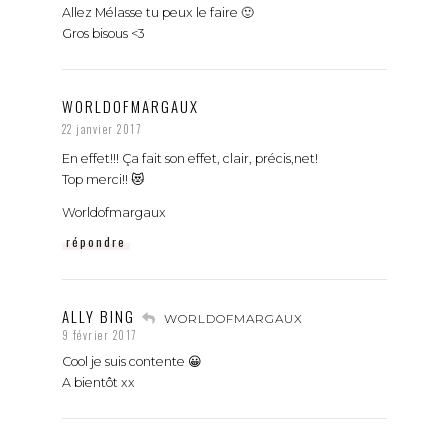
Allez Mélasse tu peux le faire 🙂
Gros bisous <3
WORLDOFMARGAUX
22 janvier 2017
En effet!!! Ça fait son effet, clair, précis,net!
Top merci!! 😻
Worldofmargaux
répondre
ALLY BING
WORLDOFMARGAUX
9 février 2017
Cool je suis contente 😀
A bientôt xx