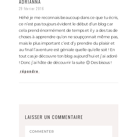
ADRIANNA
29 février 2016
Héhé je me reconnais beaucoup dans ce que tu écris,
ce n’est pas toujours évident le début d’un blog car
cela prend énormément de temps et il y a des tas de
choses à apprendre qu’on ne soupçonnait même pas,
mais le plus important c’est d’y prendre du plaisir et
au final l’aventure est géniale quelle qu’elle soit ! En
tout cas je découvre ton blog aujourd’hui et j’ai adoré
! Donc j’ai hâte de découvrir la suite 🙂 Des bisous !
répondre
LAISSER UN COMMENTAIRE