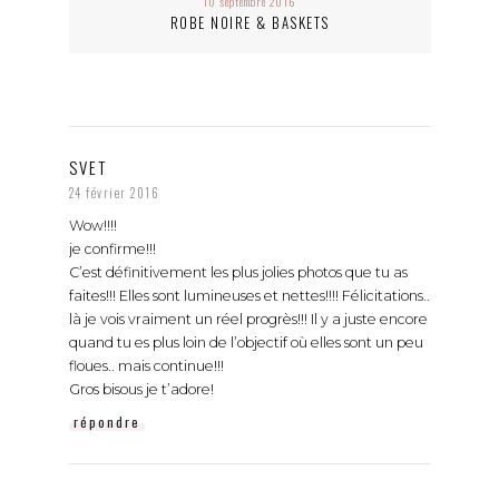
10 septembre 2016
ROBE NOIRE & BASKETS
SVET
24 février 2016
Wow!!!!
je confirme!!!
C’est définitivement les plus jolies photos que tu as
faites!!! Elles sont lumineuses et nettes!!!! Félicitations..
là je vois vraiment un réel progrès!!! Il y a juste encore
quand tu es plus loin de l’objectif où elles sont un peu
floues.. mais continue!!!
Gros bisous je t’adore!
répondre