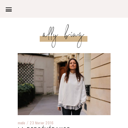
ally bing
mode
23 février 2016
/