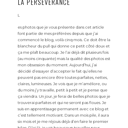
LA PERSÉVÉRANCE
L
es photos que je vous présente dans cet article
font partie de mes préférées depuis que j’ai
commencé le blog, voilà cinq mois. Ce doit être la
blancheur du pull qui donne ce petit côté doux et
ça me plaît beaucoup. Je l’ai déjà dit plusieurs fois
(au moins cinquante) mais la qualité des photos est
mon obsession du moment. Aujourd’hui, j’ai
décidé d’essayer d’accepter le fait qu’elles ne
peuvent pas encore être toutes parfaites, nettes,
claires, lumineuses. Je vois que je m’améliore, ou
du moins j’y travaille, petit à petit et je pense que
ça viendra. Un jour, je ferai de belles photos que je
trouverai parfaites et qui ne seront pas floues. Je
suis en apprentissage permanent avec ce blog et
c’est tellement motivant. Dans un mois pile, il aura
six mois et je me réjouis déjà d’en faire le premier
bilan. D’ici là, je vais beaucoup travailler pour