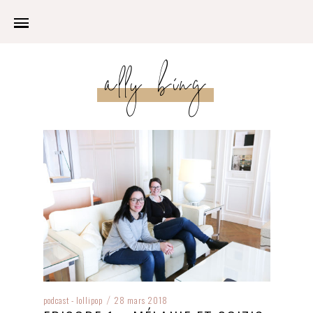
ally bing
podcast - lollipop
28 mars 2018
/