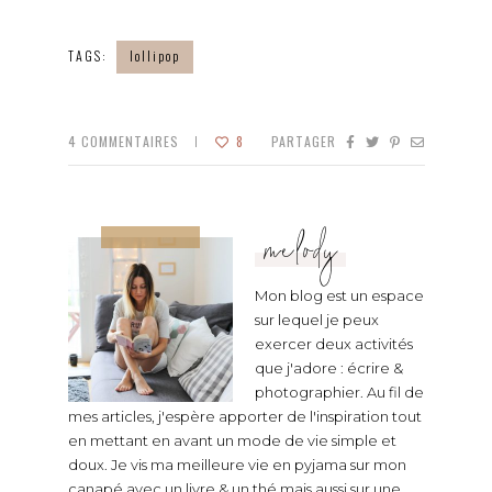
TAGS:
lollipop
4
COMMENTAIRES
8
PARTAGER
melody
Mon blog est un espace
sur lequel je peux
exercer deux activités
que j'adore : écrire &
photographier. Au fil de
mes articles, j'espère apporter de l'inspiration tout
en mettant en avant un mode de vie simple et
doux. Je vis ma meilleure vie en pyjama sur mon
canapé avec un livre & un thé mais aussi sur une