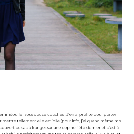
emmitoufler sous douze couches ! J’en ai profité pour porter
 mettre tellement elle est jolie (pour info, j’ai quand même mis
écouvert ce sac à franges sur une copine l’été dernier et c’est à
top et habille parfaitement une tenue comme celle-ci. Ce bleu et