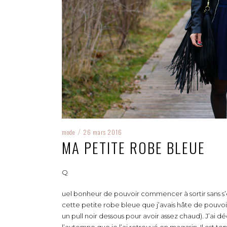
mode
26 mars 2016
/
MA PETITE ROBE BLEUE
Q
uel bonheur de pouvoir commencer à sortir sans s’
cette petite robe bleue que j’avais hâte de pouvoir
un pull noir dessous pour avoir assez chaud). J’ai d
l’automne que je l’ai retrouvé en magasin. Il est 