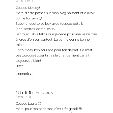
28 mars 2016
Coucou Melody!
Merci d’être passée sur mon blog naissant et d’avoir
donné ton avis 🙂
Super chouette ce look avec tous ces détails
(chaussettes, dentelles <3 ).
Je crois qu'il va falloir que je cède pour une veste rose
à force d'en voir partout! La tienne donne bonne
mine.
En tout cas, bon courage pour ton départ. Ce n'est
pas toujours évident mais le changement ça fait
toujours du bien!
Bises
répondre
ALLY BING
LAURA
5 avril 2016
Coucou Laura 🙂
Merci pour ton petit mot, c’est très gentil 🙂