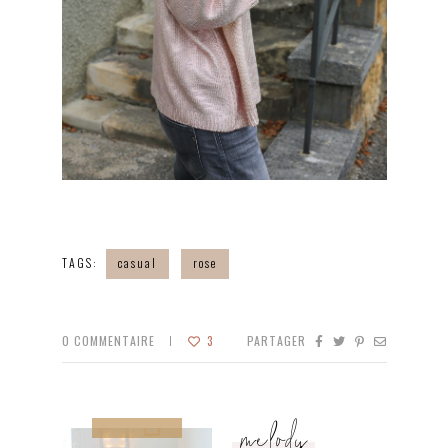
TAGS:
casual
rose
0
COMMENTAIRE
3
PARTAGER
melody