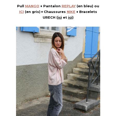
Pull
MANGO
♦ Pantalon
REPLAY
(en bleu) ou
ICI
(en gris)
♦
Chaussures
NIKE
♦ Bracelets
URECH (
ici
et
ici
)