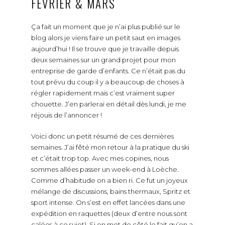
FÉVRIER & MARS
Ça fait un moment que je n’ai plus publié sur le
blog alors je viens faire un petit saut en images
aujourd’hui ! Il se trouve que je travaille depuis
deux semaines sur un grand projet pour mon
entreprise de garde d’enfants. Ce n’était pas du
tout prévu du coup il y a beaucoup de choses à
régler rapidement mais c’est vraiment super
chouette. J’en parlerai en détail dès lundi, je me
réjouis de l’annoncer !
Voici donc un petit résumé de ces dernières
semaines. J’ai fêté mon retour à la pratique du ski
et c’était trop top. Avec mes copines, nous
sommes allées passer un week-end à Loèche.
Comme d’habitude on a bien ri. Ce fut un joyeux
mélange de discussions, bains thermaux, Spritz et
sport intense. On s’est en effet lancées dans une
expédition en raquettes (deux d’entre nous sont
calées à ce sujet). Si on met de côté le fait qu’on a