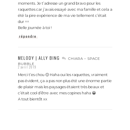
moments. Je t’adresse un grand bravo pour les
raquettes car j’avais essayé avec ma famille et cela a
été la pire expérience de ma vie tellement c’était
dur ^^
Belle journée à toi !
répondre
MELODY | ALLY BING
CHIARA – SPACE
BUBBLE
2 avril 2019
Merci t’es chou 🙂 Haha oui les raquettes, vraiment
pas évident, ça a pas non plus été une énorme partie
de plaisir mais les paysages étaient très beaux et
c’était cool d’être avec mes copines haha 😀
A tout bientôt xx