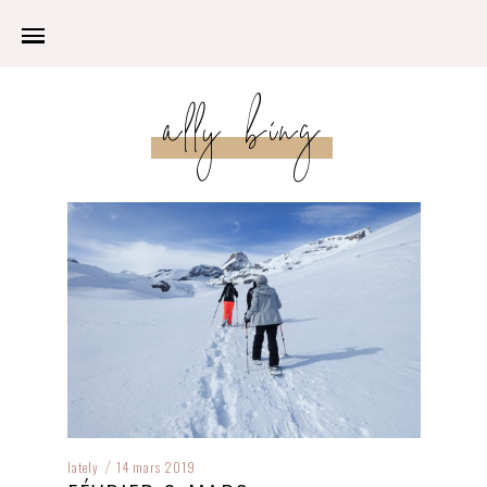
ally bing
lately
14 mars 2019
/