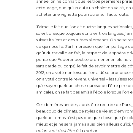
année, on ne connaît que les trois premières phras
entourage, quelqu’un qui a un chalet en Valais, on 
acheter une vignette pour rouler sur l’autoroute.
J’aime le fait que l’on ait quatre langues national
soient presque toujours écrits en trois langues, j’ai
suisses italiens et des suisses allemands. On ne se r
ce qui nous lie. J’ai l’impression que l’on partage d
goût du travail bien fait, le respect de la sphère p
pense que Federer peut se promener en pleine ville
sans garde du corps), le fait de savoir mettre de côté
2012, on a voté non lorsque l’on a dû se prononcer s
on a voté contre le revenu universel – les suisses s
qu’essayer quelque chose qui risque d’être pire qu
amicales, on se fait des amis à l’école lorsque l’on 
Ces dernières années, après être rentrée de Paris, j
beaucoup de climats, de styles de vie et d’environn
quelque temps n’est pas quelque chose que j’exclus ma
mieux et je ne serai jamais aussi bien ailleurs qu’ici.
qu’on veut c’est être à la maison
.