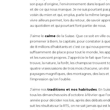
son pays d’origine, l’environnement dans lequel on 
et de ce qui nous manque. Je ne suis pourtant pas p
voisin du mien et qui, en plus, parle la même langue. 
vivre ailleurs permet, lors du retour, de savoir app
au quotidien et qui pourtant font partie de nous.
J’aime le
calme
de la Suisse. Que ce soit en ville ou
promener à Bern, la capitale, pour constater à quel
de 8 millions d’habitants et c’est ce qui nous permet 
suffisamment de place pour tout le monde, les appa
et les rues sont propres. J’apprécie le fait que l’on 
trouve, la nature, la forêt, les champs se trouvent t
quatre vraies saisons de trois mois chacune, un été
paysages magnifiques, des montagnes, des lacs et des
l’impression qu’on l’oublie.
J’aime nos
traditions et nos habitudes
. En Sui
tous les dimanches soirs d’octobre à février que l’o
année pour décider nos lois, après des débats endi
suit les résultats sur la RTS, on ne sait jamais qui 