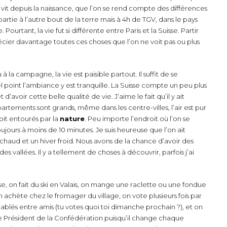
vit depuis la naissance, que l’on se rend compte des différences
artie à l’autre bout de la terre mais à 4h de TGV, dans le pays
Pourtant, la vie fut si différente entre Paris et la Suisse. Partir
récier davantage toutes ces choses que l’on ne voit pas ou plus
 à la campagne, la vie est paisible partout. Il suffit de se
 point l’ambiance y est tranquille. La Suisse compte un peu plus
d’avoir cette belle qualité de vie. J’aime le fait qu’il y ait
rtements sont grands, même dans les centre-villes, l’air est pur
soit entourés par la
nature
. Peu importe l’endroit où l’on se
oujours à moins de 10 minutes. Je suis heureuse que l’on ait
 chaud et un hiver froid. Nous avons de la chance d’avoir des
 vallées. Il y a tellement de choses à découvrir, parfois j’ai
sse, on fait du ski en Valais, on mange une raclette ou une fondue
n achète chez le fromager du village, on vote plusieurs fois par
ablés entre amis (tu votes quoi toi dimanche prochain ?), et on
est le Président de la Confédération puisqu’il change chaque