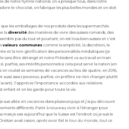
es de notre hymne national, on a presque tous, dans notre
adore le chocolat, on fabrique les plus belles mondes et on doit
es, que les emballages de nos produits dans les supermarchés
me la
diversité
des manières de vivre des suisses romands, des
essemble pas du tout et pourtant, on est tous bien suisses et c’est
es
valeurs communes
comme la simplicité, la discrétion, le
rivée et la non-glorification des personnalités médiatiques (je
 sans être dérangé et notre Président va au travail en train
, parfois, ses intérêts personnels si cela peut servir la nation (en
i on voulait six semaines de vacances au lieu de quatre, en 2016,
ont aussi assez peureux, parfois, on préfère ne rien changer plutôt
’avant). J’apprécie l’importance accordée aux relations
est enfant et on les garde pour toute la vie.
e suis allée en vacances dans plusieurs pays et j’ai pu découvrir
ements différents. Partir à nouveau vivre à l’étranger pour
is je sais aujourd’hui que la Suisse est l’endroit où je suis le
 Orelsan avait raison,
après avoir fait le tour du monde, tout ce