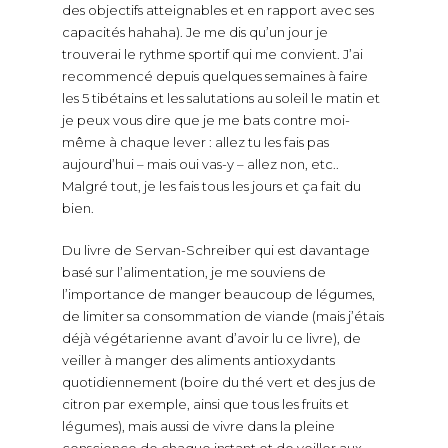
des objectifs atteignables et en rapport avec ses
capacités hahaha). Je me dis qu’un jour je
trouverai le rythme sportif qui me convient. J’ai
recommencé depuis quelques semaines à faire
les 5 tibétains et les salutations au soleil le matin et
je peux vous dire que je me bats contre moi-
même à chaque lever : allez tu les fais pas
aujourd’hui – mais oui vas-y – allez non, etc..
Malgré tout, je les fais tous les jours et ça fait du
bien.
Du livre de Servan-Schreiber qui est davantage
basé sur l’alimentation, je me souviens de
l’importance de manger beaucoup de légumes,
de limiter sa consommation de viande (mais j’étais
déjà végétarienne avant d’avoir lu ce livre), de
veiller à manger des aliments antioxydants
quotidiennement (boire du thé vert et des jus de
citron par exemple, ainsi que tous les fruits et
légumes), mais aussi de vivre dans la pleine
conscience de chaque instant et de veiller aux