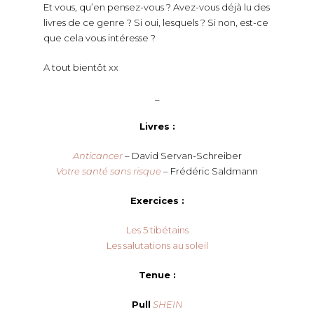
Et vous, qu’en pensez-vous ? Avez-vous déjà lu des
livres de ce genre ? Si oui, lesquels ? Si non, est-ce
que cela vous intéresse ?
A tout bientôt xx
_
Livres :
Anticancer
– David Servan-Schreiber
Votre santé sans risque
– Frédéric Saldmann
Exercices :
Les 5 tibétains
Les salutations au soleil
Tenue :
Pull
SHEIN