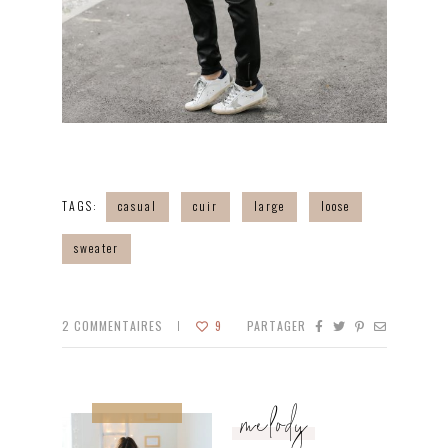
TAGS:
casual
cuir
large
loose
sweater
2
COMMENTAIRES
9
PARTAGER
melody