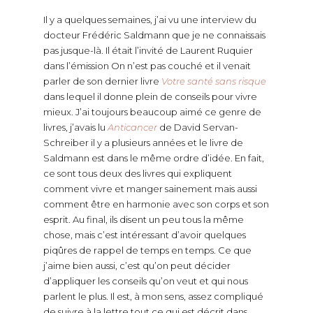
Il y a quelques semaines, j’ai vu une interview du
docteur
Frédéric Saldmann que je ne connaissais
pas jusque-là. Il était l’invité de Laurent Ruquier
dans l’émission On n’est pas couché et il venait
parler de son dernier livre
Votre santé sans risque
dans lequel il donne plein de conseils pour vivre
mieux. J’ai toujours beaucoup aimé ce genre de
livres, j’avais lu
Anticancer
de David Servan-
Schreiber il y a plusieurs années et le livre de
Saldmann est dans le même ordre d’idée. En fait,
ce sont tous deux des livres qui expliquent
comment vivre et manger sainement mais aussi
comment être en harmonie avec son corps et son
esprit. Au final, ils disent un peu tous la même
chose, mais c’est intéressant d’avoir quelques
piqûres de rappel de temps en temps. Ce que
j’aime bien aussi, c’est qu’on peut décider
d’appliquer les conseils qu’on veut et qui nous
parlent le plus. Il est, à mon sens, assez compliqué
de suivre à la lettre tout ce qui est décrit dans