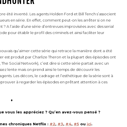
NDHUNTER
core été inventé. L
es agents Holden Ford et Bill Tench s’associent
ueurs en série. En effet, comment peut-on les arrêter si on ne
ent ? A l’aide d’une série d’entrevues improvisées avec des serial
e pour établir le profil des criminels et ainsi faciliter leur
e pouvais qu’aimer cette série qui retrace la manière dont a été
nter est produit par Charlize Theron et la plupart des épisodes ont
 The Social Network), c’est dire si cette série partait avec un
ssez lente mais on prend ainsi le temps de découvrir les
 agents. Les décors, le cadrage et l’esthétique de la série sont à
t éprouver à regarder les épisodes en prêtant attention à ces
♦
ue vous les appréciez ? Qu’en avez-vous pensé ?
mes chroniques Netflix :
#2
,
#3
,
#4
,
#5
ou
ici
.