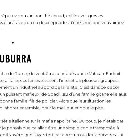
éparez-vous un bon thé chaud, enfilez vos grosses
us plaisir avec un ou deux épisodes d’une série que vous aimez.
♥
♦
UBURRA
proche de Rome, doivent être concédés par le Vatican. Endroit
 d’Italie, ces terres suscitent l’intérêt de plusieurs groupes.
ent un industriel au bord de la faillite. C’est dans ce décor
d’un puissant mafieux, de Spadi, issu d’une famille gitane elle aussi
ne famille, fils de policier. Alors que leur situation les
collaborer ensemble, pour le meilleur et pour le pire.
érie italienne sur la mafia napolitaine. Du coup, je n’étais pas
r je pensais que ça allait être une simple copie transposée à
 il s’avère que j’avais tort car après un ou deux épisodes, j’ai