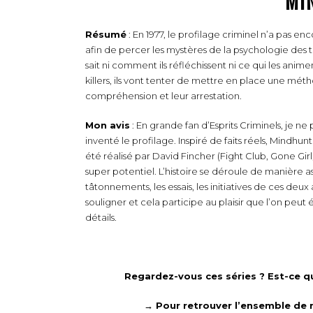
MI
Résumé
: En 1977, le profilage criminel n’a pas en
afin de percer les mystères de la psychologie des t
sait ni comment ils réfléchissent ni ce qui les anim
killers, ils vont tenter de mettre en place une méthod
compréhension et leur arrestation.
Mon avis
: En grande fan d’Esprits Criminels, je n
inventé le profilage. Inspiré de faits réels, Mindhu
été réalisé par David Fincher (Fight Club, Gone Girl,
super potentiel. L’histoire se déroule de manière a
tâtonnements, les essais, les initiatives de ces deux
souligner et cela participe au plaisir que l’on peu
détails.
Regardez-vous ces séries ? Est-ce q
→ Pour retrouver l’ensemble de 