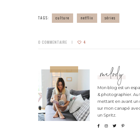
TAGS:
culture
netflix
séries
0
COMMENTAIRE
4
melody
Mon blog est un espac
& photographier. Au fi
mettant en avant un 
sur mon canapé avec u
un Spritz.