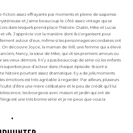
ce-fiction assez effrayante par moments et pleine de suspense.
ystérieuse et j’aime beaucoup le côté assez vintage qui se
s dans lesquels prend place l’histoire. Dustin, Mike et Lucas
s et vifs. J’apprécie voir la manière dont ils s’organisent pour
iellement autour d’eux, même si les personnages secondaires ont
e. On découvre Joyce, la maman de Will, une femme qui a élevé
anciers, Nancy, la sœur de Mike, qui vit ses premiers amours ou
r ses vieux démons. Il n’y a pas beaucoup de série où les enfants
urs superbes jeux d’acteur dans chaque épisode. Ils sont si
te histoire pourtant assez dramatique. Il y a de jolis moments
 des émotions est très agréable à regarder. Par ailleurs, plusieurs
ulté d’être une mère célibataire et le peu de crédit qu’il lui
olescence, les bourgeois avec maison et jardin qui ont de
ings est une très bonne série et je ne peux que vous la
♦