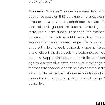
d’où vient-elle ?
Mon avis
: Stranger Things est une série de scien
L’action se passe en 1983 dans une ambiance très m
dégage, de la musique du générique jusqu’aux décor
sont trois petits garçons très attachants, intelligent
retrouver leur ami disparu. La série tourne essent
chacun une vraie histoire subtilement développé
seule ses deux enfants avec très peu de moyens fin
encore Jim, le chef de la police du village hanté pa
ont le rôle principal et je suis impressionnée par le
naturels, ils apportent beaucoup de fraîcheur à cet
rigolos, d’autres plus tristes, et ce subtile mélange
thèmes sont abordés en arrière-plan comme la diffic
est accordé, les problématiques rencontrées à l’ad
l’argent mais pas beaucoup de jugeote. Stranger Th
conseiller.