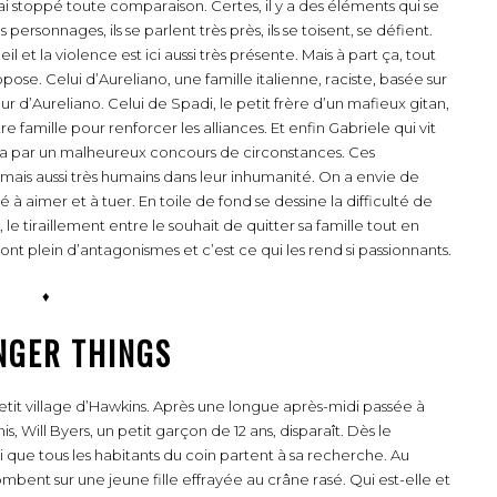
i stoppé toute comparaison. Certes, il y a des éléments qui se
ersonnages, ils se parlent très près, ils se toisent, se défient.
il et la violence est ici aussi très présente. Mais à part ça, tout
pose. Celui d’Aureliano, une famille italienne, raciste, basée sur
sœur d’Aureliano. Celui de Spadi, le petit frère d’un mafieux gitan,
famille pour renforcer les alliances. Et enfin Gabriele qui vit
fia par un malheureux concours de circonstances. Ces
 mais aussi très humains dans leur inhumanité. On a envie de
 à aimer et à tuer. En toile de fond se dessine la difficulté de
 le tiraillement entre le souhait de quitter sa famille tout en
nt plein d’antagonismes et c’est ce qui les rend si passionnants.
♦
NGER THINGS
petit village d’Hawkins. Après une longue après-midi passée à
s, Will Byers, un petit garçon de 12 ans, disparaît. Dès le
si que tous les habitants du coin partent à sa recherche. Au
 tombent sur une jeune fille effrayée au crâne rasé. Qui est-elle et