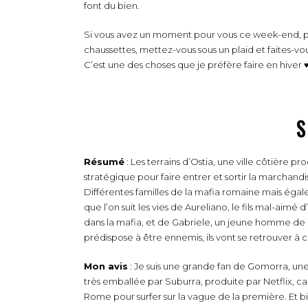
font du bien.
Si vous avez un moment pour vous ce week-end, pr
chaussettes, mettez-vous sous un plaid et faites-vo
C’est une des choses que je préfère faire en hiver 
S
Résumé
: Les terrains d’Ostia, une ville côtière 
stratégique pour faire entrer et sortir la marchandise
Différentes familles de la mafia romaine mais égalem
que l’on suit les vies de Aureliano, le fils mal-aimé 
dans la mafia, et de Gabriele, un jeune homme de bon
prédispose à être ennemis, ils vont se retrouver à 
Mon avis
: Je suis une grande fan de Gomorra, une s
très emballée par Suburra, produite par Netflix, ca
Rome pour surfer sur la vague de la première. Et bien