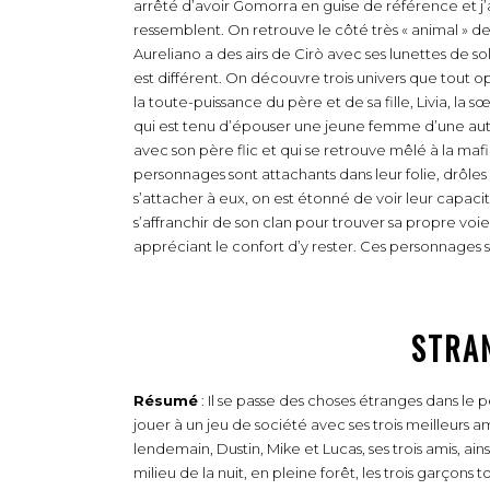
arrêté d’avoir Gomorra en guise de référence et j’a
ressemblent. On retrouve le côté très « animal » des p
Aureliano a des airs de Cirò avec ses lunettes de sole
est différent. On découvre trois univers que tout op
la toute-puissance du père et de sa fille, Livia, la 
qui est tenu d’épouser une jeune femme d’une autre 
avec son père flic et qui se retrouve mêlé à la ma
personnages sont attachants dans leur folie, drôles
s’attacher à eux, on est étonné de voir leur capacité
s’affranchir de son clan pour trouver sa propre voie,
appréciant le confort d’y rester. Ces personnages so
STRA
Résumé
: Il se passe des choses étranges dans le 
jouer à un jeu de société avec ses trois meilleurs ami
lendemain, Dustin, Mike et Lucas, ses trois amis, ain
milieu de la nuit, en pleine forêt, les trois garçons