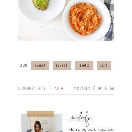
TAGS:
avocat
courge
risotto
salé
0
COMMENTAIRE
4
PARTAGER
melody
Mon blog est un espace