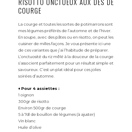
RISOTTO ONCTUEUX AUX DÉS DE
COURGE
La courge et toutes les sortes de potimarrons sont
mes légumes préférés de l’automne et de l’hiver.
En soupe, avec des pâtes ou en risotto, on peut les
cuisiner de milles façons. Je vous présente ici une
de ces variantes que j’ai l’habitude de préparer.
L’onctuosité du riz mêlé à la douceur de la courge
s’associent parfaitement pour un résultat simple et
savoureux. C’est un plat idéal pour ces jolies
soirées d’automne.
♦
Pour 4 assiettes :
1 oignon
300gr de risotto
Environ 500gr de courge
5 à 7dl de bouillon de légumes (à ajuster)
Vin blanc
Huile d’olive