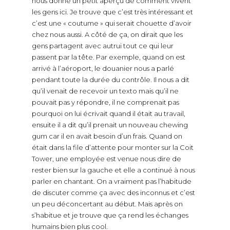
nous donne un petit aperçu de comment vivent
les gens ici. Je trouve que c’est très intéressant et
c’est une « coutume » qui serait chouette d’avoir
chez nous aussi. A côté de ça, on dirait que les
gens partagent avec autrui tout ce qui leur
passent par la tête. Par exemple, quand on est
arrivé à l’aéroport, le douanier nous a parlé
pendant toute la durée du contrôle. Il nous a dit
qu’il venait de recevoir un texto mais qu’il ne
pouvait pas y répondre, il ne comprenait pas
pourquoi on lui écrivait quand il était au travail,
ensuite il a dit qu’il prenait un nouveau chewing
gum car il en avait besoin d’un frais. Quand on
était dans la file d’attente pour monter sur la Coit
Tower, une employée est venue nous dire de
rester bien sur la gauche et elle a continué à nous
parler en chantant. On a vraiment pas l’habitude
de discuter comme ça avec des inconnus et c’est
un peu déconcertant au début. Mais après on
s’habitue et je trouve que ça rend les échanges
humains bien plus cool.