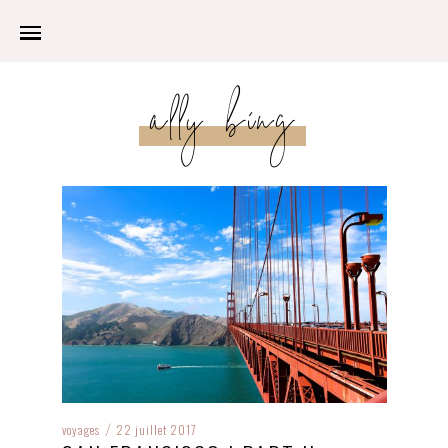
ally bing
voyages
22 juillet 2017
/