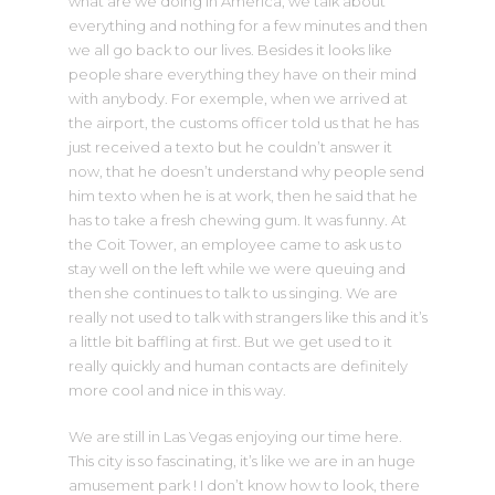
what are we doing in America, we talk about
everything and nothing for a few minutes and then
we all go back to our lives. Besides it looks like
people share everything they have on their mind
with anybody. For exemple, when we arrived at
the airport, the customs officer told us that he has
just received a texto but he couldn’t answer it
now, that he doesn’t understand why people send
him texto when he is at work, then he said that he
has to take a fresh chewing gum. It was funny. At
the Coit Tower, an employee came to ask us to
stay well on the left while we were queuing and
then she continues to talk to us singing. We are
really not used to talk with strangers like this and it’s
a little bit baffling at first. But we get used to it
really quickly and human contacts are definitely
more cool and nice in this way.
We are still in Las Vegas enjoying our time here.
This city is so fascinating, it’s like we are in an huge
amusement park ! I don’t know how to look, there