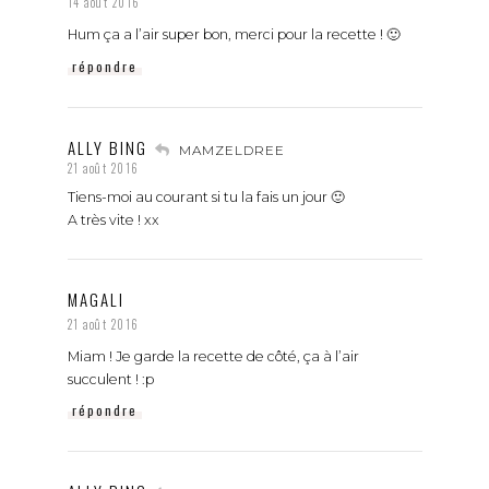
14 août 2016
Hum ça a l’air super bon, merci pour la recette ! 🙂
répondre
ALLY BING
MAMZELDREE
21 août 2016
Tiens-moi au courant si tu la fais un jour 🙂
A très vite ! xx
MAGALI
21 août 2016
Miam ! Je garde la recette de côté, ça à l’air
succulent ! :p
répondre