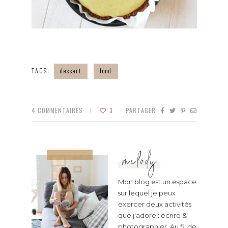
TAGS:
dessert
food
4
COMMENTAIRES
3
PARTAGER
melody
Mon blog est un espace
sur lequel je peux
exercer deux activités
que j'adore : écrire &
photographier. Au fil de