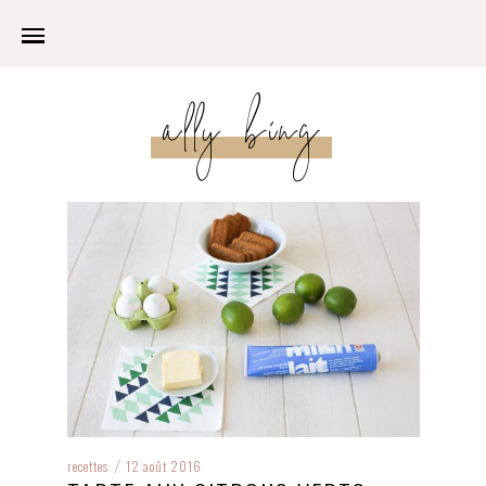
ally bing
recettes
12 août 2016
/