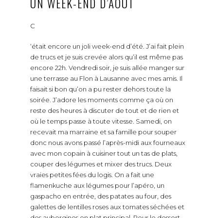
UN WEEK-END D’AOÛT
C
‘était encore un joli week-end d’été. J’ai fait plein
de trucs et je suis crevée alors qu’il est même pas
encore 22h. Vendredi soir, je suis allée manger sur
une terrasse au Flon à Lausanne avec mes amis. Il
faisait si bon qu’on a pu rester dehors toute la
soirée. J’adore les moments comme ça où on
reste des heures à discuter de tout et de rien et
où le temps passe à toute vitesse. Samedi, on
recevait ma marraine et sa famille pour souper
donc nous avons passé l’après-midi aux fourneaux
avec mon copain à cuisiner tout un tas de plats,
couper des légumes et mixer des trucs. Deux
vraies petites fées du logis. On a fait une
flamenkuche aux légumes pour l’apéro, un
gaspacho en entrée, des patates au four, des
galettes de lentilles roses aux tomates séchées et
des aubergines en plat principal. Pour le dessert,