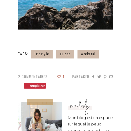
TAGS:
lifestyle
suisse
weekend
2
COMMENTAIRES
1
PARTAGER
nregistrer
melody
Mon blog est un espace
sur lequel je peux
exercer deux activités