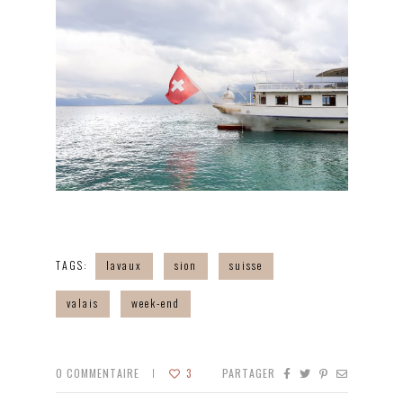
TAGS:
lavaux
sion
suisse
valais
week-end
0
COMMENTAIRE
3
PARTAGER