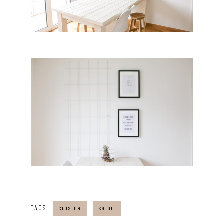
TAGS:
cuisine
salon