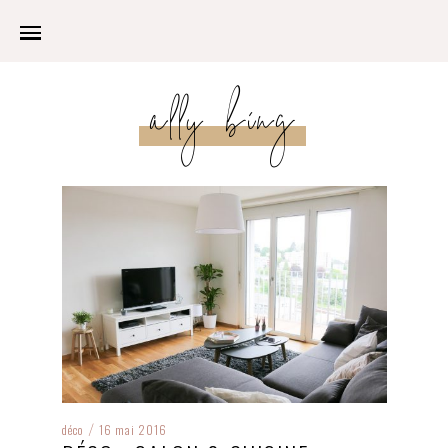
ally bing
déco
16 mai 2016
/