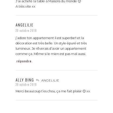
J’ai acheté la table à Maisons du monde 🙂
A très vite xx
ANGELILIE
20 octobre 2018
j’adore ton appartement il est superbe!! et la
décoration est très belle. Un style épuré et très
lumineux. Je rêverais d’avoir un appartement
comme ça. Même si le mien est pas mal aussi.
répondre
ALLY BING
ANGELILIE
20 octobre 2018
Merci beaucoup t’es chou, ça me fait plaisir 🙂 xx