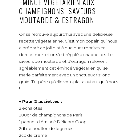
ÉMINCÉ VÉGÉTARIEN AUX
CHAMPIGNONS, SAVEURS
MOUTARDE & ESTRAGON
On se retrouve aujourd’hui avec une délicieuse
recette végétarienne. C’est mon copain qui nous
a préparé ce joli plat à quelques reprises ce
dernier mois et on s’est régalé à chaque fois. Les
saveurs de moutarde et d’estragon relèvent
agréablement cet émincé végétarien qui se
marie parfaitement avec un onctueux riz long
grain. J’espère qu’elle vous plaira autant qu’à nous
!
♦
Pour 2 assiettes :
2 échalotes
200gr de champignons de Paris
1 paquet d’émincé Délicorn Coop
2dl de bouillon de légumes
2cc de crème