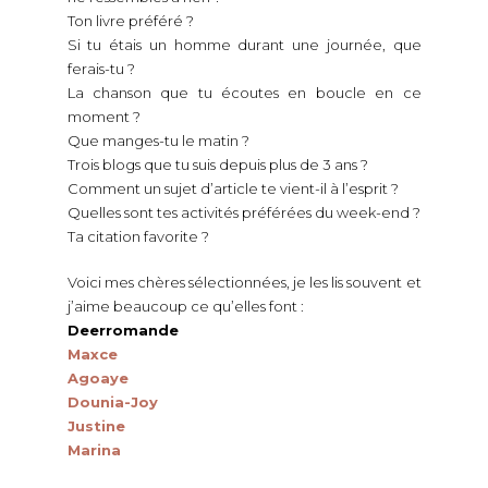
Ton livre préféré ?
Si tu étais un homme durant une journée, que
ferais-tu ?
La chanson que tu écoutes en boucle en ce
moment ?
Que manges-tu le matin ?
Trois blogs que tu suis depuis plus de 3 ans ?
Comment un sujet d’article te vient-il à l’esprit ?
Quelles sont tes activités préférées du week-end ?
Ta citation favorite ?
Voici mes chères sélectionnées, je les lis souvent et
j’aime beaucoup ce qu’elles font :
Deerromande
Maxce
Agoaye
Dounia-Joy
Justine
Marina
Message pour elles : je ne sais pas si vous êtes