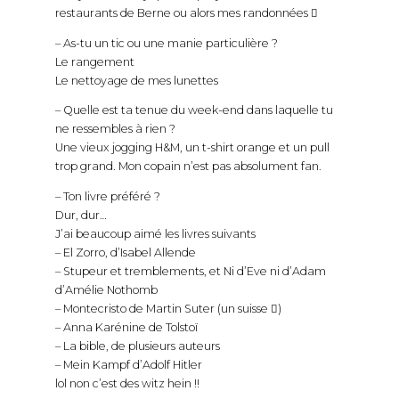
restaurants de Berne ou alors mes randonnées 
– As-tu un tic ou une manie particulière ?
Le rangement
Le nettoyage de mes lunettes
– Quelle est ta tenue du week-end dans laquelle tu
ne ressembles à rien ?
Une vieux jogging H&M, un t-shirt orange et un pull
trop grand. Mon copain n’est pas absolument fan.
– Ton livre préféré ?
Dur, dur…
J’ai beaucoup aimé les livres suivants
– El Zorro, d’Isabel Allende
– Stupeur et tremblements, et Ni d’Eve ni d’Adam
d’Amélie Nothomb
– Montecristo de Martin Suter (un suisse )
– Anna Karénine de Tolstoï
– La bible, de plusieurs auteurs
– Mein Kampf d’Adolf Hitler
lol non c’est des witz hein !!