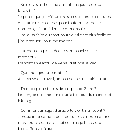
– Si tu étais un homme durant une journée, que
ferais-tu ?
Je pense que je m’étudierais sous toutes les coutures
et j’irai faire les courses pour toute ma semaine..
Comme ça j’aurai rien à porter ensuite.
J’irai aussi faire du sport pour voir si c’est plus facile et
j’irai draguer.. pour me marrer
– La chanson que tu écoutes en boucle en ce
moment ?
Manhattan Kaboul de Renaud et Axelle Red
– Que manges-tu le matin ?
A la pause au travail, un bon pain et un café au lait.
– Trois blogs que tu suis depuis plus de 3 ans ?
Le tien, celui d’une amie qui fait le tour du monde, et
hikr.org
– Comment un sujet d’article te vient-il à l’esprit ?
J’essaie intensément de créer une connexion entre
mes neurones.. non en fait comme je fais pas de
blog…. Ben voilà quoi.