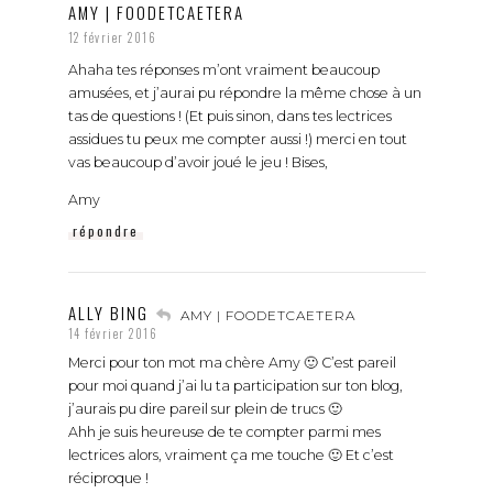
AMY | FOODETCAETERA
12 février 2016
Ahaha tes réponses m’ont vraiment beaucoup
amusées, et j’aurai pu répondre la même chose à un
tas de questions ! (Et puis sinon, dans tes lectrices
assidues tu peux me compter aussi !) merci en tout
vas beaucoup d’avoir joué le jeu ! Bises,
Amy
répondre
ALLY BING
AMY | FOODETCAETERA
14 février 2016
Merci pour ton mot ma chère Amy 🙂 C’est pareil
pour moi quand j’ai lu ta participation sur ton blog,
j’aurais pu dire pareil sur plein de trucs 🙂
Ahh je suis heureuse de te compter parmi mes
lectrices alors, vraiment ça me touche 🙂 Et c’est
réciproque !
Merci à toi d’avoir pensé à moi, c’était un plaisir de