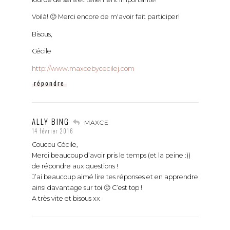
Voilà! 🙂 Merci encore de m'avoir fait participer!
Bisous,
Cécile
http://www.maxcebycecilej.com
répondre
ALLY BING
MAXCE
14 février 2016
Coucou Cécile,
Merci beaucoup d’avoir pris le temps (et la peine :))
de répondre aux questions !
J’ai beaucoup aimé lire tes réponses et en apprendre
ainsi davantage sur toi 🙂 C’est top !
A très vite et bisous xx