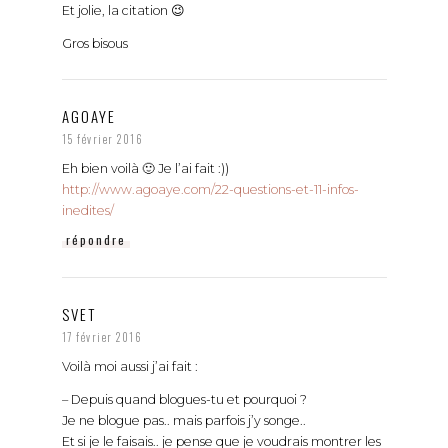
Gros bisous
AGOAYE
15 février 2016
Eh bien voilà 🙂 Je l’ai fait :))
http://www.agoaye.com/22-questions-et-11-infos-
inedites/
répondre
SVET
17 février 2016
Voilà moi aussi j’ai fait :
– Depuis quand blogues-tu et pourquoi ?
Je ne blogue pas.. mais parfois j’y songe..
Et si je le faisais.. je pense que je voudrais montrer les