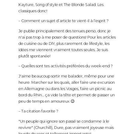
Kayture, Song of style et The Blonde Salad. Les
classiques donc!
– Comment un sujet d’article te vient-il à l’esprit ?
Je publie principalement des tenues perso, donc je
n'ai pas trop à me poser de questions! Pour les articles
de cuisine ou de DIY, plus rarement de lifestyle, les
idées me viennent vraiment toutes seules. Je suis
plutôt spontanée!
– Quelles sont tes activités préférées du week-end ?
J'aime beaucoup sortir me balader, même pour une
heure. Marcher sur les quais, aller faire une excursion
en Allemagne ou dans les Vosges, faire un picnic au
bord du Rhin… ça vide la tête et permet de passer un
peu de temps en amoureux 😉
– Ta citation favorite ?
"Un peuple qui ignore son passé se condamne à le
revivre" (Churchill), Dure, pas vraiment joyeuse mais
lourde de sens et tellement importante!