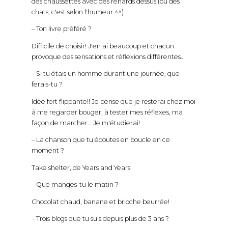
chats, c'est selon l'humeur ^^)
– Ton livre préféré ?
Difficile de choisir! J'en ai beaucoup et chacun
provoque des sensations et réflexions différentes…
– Si tu étais un homme durant une journée, que
ferais-tu ?
Idée fort flippante!! Je pense que je resterai chez moi
à me regarder bouger, à tester mes réflexes, ma
façon de marcher… Je m'étudierai!
– La chanson que tu écoutes en boucle en ce
moment ?
Take shelter, de Years and Years
– Que manges-tu le matin ?
Chocolat chaud, banane et brioche beurrée!
– Trois blogs que tu suis depuis plus de 3 ans ?