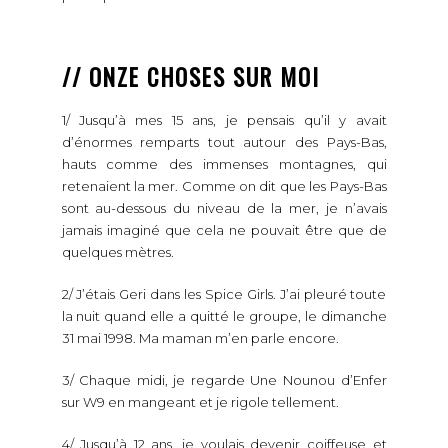
// ONZE CHOSES SUR MOI
1/ Jusqu’à mes 15 ans, je pensais qu’il y avait
d’énormes remparts tout autour des Pays-Bas,
hauts comme des immenses montagnes, qui
retenaient la mer. Comme on dit que les Pays-Bas
sont au-dessous du niveau de la mer, je n’avais
jamais imaginé que cela ne pouvait être que de
quelques mètres.
2/ J’étais Geri dans les Spice Girls. J’ai pleuré toute
la nuit quand elle a quitté le groupe, le dimanche
31 mai 1998. Ma maman m’en parle encore.
3/ Chaque midi, je regarde Une Nounou d’Enfer
sur W9 en mangeant et je rigole tellement.
4/ Jusqu’à 12 ans, je voulais devenir coiffeuse et