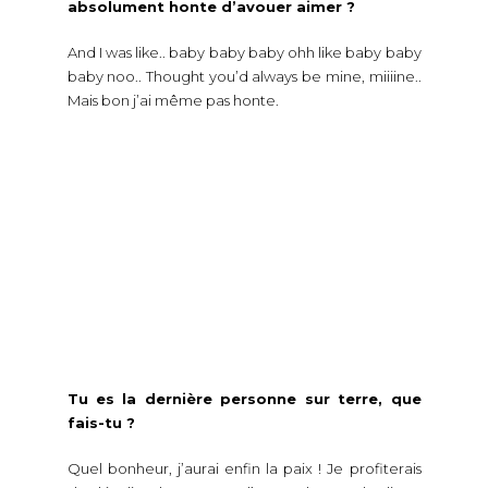
absolument honte d’avouer aimer ?
And I was like.. baby baby baby ohh like baby baby
baby noo.. Thought you’d always be mine, miiiine..
Mais bon j’ai même pas honte.
Tu es la dernière personne sur terre, que
fais-tu ?
Quel bonheur, j’aurai enfin la paix ! Je profiterais
de dévaliser la FNAC et d’y prendre tous les livres