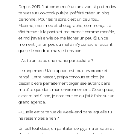
Depuis 2013. J'ai commencé un an avant à poster des
tenues sur Lookbook puis j'ai préféré créer un blog
personnel. Pour les raisons, c'est un peu flou…
Maxime, mon mec et photographe, commençait à
s'intéresser à la photo et me prenait comme modèle,
et moi j'avais envie de me lâcher un peu 🙂 En ce
moment, j'ai un peu du mal à m'y consacrer autant
que je le voudrais mais je tiens bon!
– As-tu un tic ou une manie particulière ?
Le rangement! Mon appart est toujours propre et
rangé. Entre Master, prépa concours et blog, j'ai
besoin d'être parfaitement organisée autant dans
ma tête que dans mon environnement. Clear space,
clear mind! Sinon, je note tout ce qu j'ai à faire sur un
grand agenda.
– Quelle est ta tenue du week-end dans laquelle tu
ne ressembles à rien ?
Un pull tout doux, un pantalon de pyjama en satin et
des chaussettes avec des renards dessus (ou des