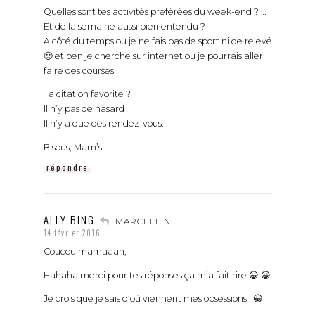
Quelles sont tes activités préférées du week-end ? …
Et de la semaine aussi bien entendu ?
A côté du temps ou je ne fais pas de sport ni de relevé
🙂 et ben je cherche sur internet ou je pourrais aller
faire des courses !
Ta citation favorite ?
Il n’y pas de hasard
Il n’y a que des rendez-vous.
Bisous, Mam’s
répondre
ALLY BING
MARCELLINE
14 février 2016
Coucou mamaaan,
Hahaha merci pour tes réponses ça m’a fait rire 😀 😀
Je crois que je sais d’où viennent mes obsessions ! 😀
Et jolie, la citation 😉