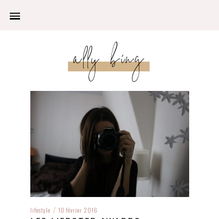
ally bing
lifestyle
10 février 2016
/