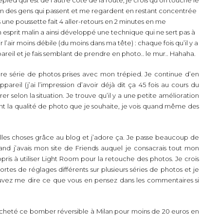
ction des gens qui passent et me regardent en restant concentrée
une poussette fait 4 aller-retours en 2 minutes en me
 esprit malin a ainsi développé une technique qui ne sert pas à
’air moins débile (du moins dans ma tête) : chaque fois qu’il y a
reil et je fais semblant de prendre en photo.. le mur.. Hahaha.
ère série de photos prises avec mon trépied. Je continue d’en
eil (j’ai l’impression d’avoir déjà dit ça 45 fois au cours du
r selon la situation. Je trouve qu’il y a une petite amélioration
nt la qualité de photo que je souhaite, je vois quand même des
es choses grâce au blog et j’adore ça. Je passe beaucoup de
and j’avais mon site de Friends auquel je consacrais tout mon
appris à utiliser Light Room pour la retouche des photos. Je crois
sortes de réglages différents sur plusieurs séries de photos et je
uvez me dire ce que vous en pensez dans les commentaires si
acheté ce bomber réversible à Milan pour moins de 20 euros en