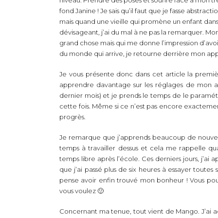
fond Janine !
Je sais qu’il faut que je fasse abstra
mais quand une vieille qui promène un enfant dans 
dévisageant, j’ai du mal à ne pas la remarquer. Mon
grand chose mais qui me donne l’impression d’avoir l
du monde qui arrive, je retourne derrière mon appa
Je vous présente donc dans cet article la premi
apprendre davantage sur les réglages de mon appar
dernier mois) et je prends le temps de le paramétre
cette fois. Même si ce n’est pas encore exacteme
progrès.
Je remarque que j’apprends beaucoup de nouvell
temps à travailler dessus et cela me rappelle qu
temps libre après l’école. Ces derniers jours, j’ai 
que j’ai passé plus de six heures à essayer toutes 
pense avoir enfin trouvé mon bonheur ! Vous po
vous voulez 🙂
Concernant ma tenue, tout vient de Mango. J’ai 