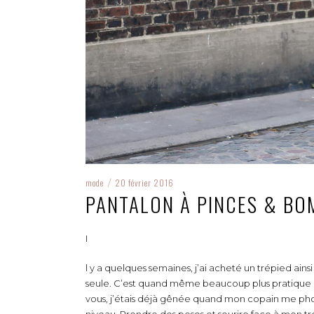
mode
20 février 2016
/
PANTALON À PINCES & BO
I
l y a quelques semaines, j’ai acheté un trépied ain
seule. C’est quand même beaucoup plus pratique d
vous, j’étais déjà gênée quand mon copain me phot
niveau. Prendre des poses et sourire face à mon tré