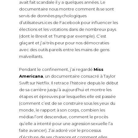
avait fait scandale il y a quelques années. Le
documentaire nous montre comment ils se sont
servis de données psychologiques
d’utilisateurs.ices de Facebook pour influencer les
élections et les votations dans de nombreux pays
(dont le Brexit et Trump par exemple). C’est
glaçant et j’ai très peur pour nos démocraties
avec des outils pareils entre les mains de gens
malveillants.
Pendant le confinement, j’ai regardé
Miss
Americana
, un documentaire consacré à Taylor
Swift sur Netflix. Il retrace l’histoire depuis le début
de sa carrière jusqu’à aujourd’hui et montre les
étapes et épreuves par lesquelles elle est passée
(comment c’est de se construire sous les yeux du
monde, le rapport à son corps, combien les
médias l’ont descendue, comment le procès
qu’elle a intenté pour une agression sexuelle l’a
faite avancer). J’ai adoré voir le processus
d’écriture de ses chansons et comment elles