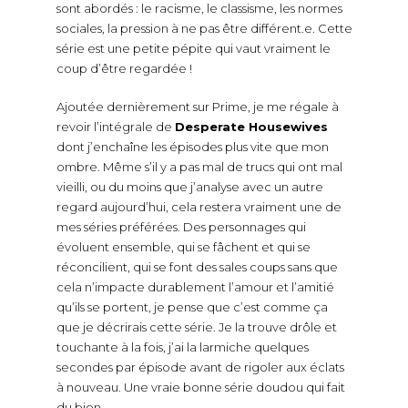
sont abordés : le racisme, le classisme, les normes
sociales, la pression à ne pas être différent.e. Cette
série est une petite pépite qui vaut vraiment le
coup d’être regardée !
Ajoutée dernièrement sur Prime, je me régale à
revoir l’intégrale de
Desperate Housewives
dont j’enchaîne les épisodes plus vite que mon
ombre. Même s’il y a pas mal de trucs qui ont mal
vieilli, ou du moins que j’analyse avec un autre
regard aujourd’hui, cela restera vraiment une de
mes séries préférées. Des personnages qui
évoluent ensemble, qui se fâchent et qui se
réconcilient, qui se font des sales coups sans que
cela n’impacte durablement l’amour et l’amitié
qu’ils se portent, je pense que c’est comme ça
que je décrirais cette série. Je la trouve drôle et
touchante à la fois, j’ai la larmiche quelques
secondes par épisode avant de rigoler aux éclats
à nouveau. Une vraie bonne série doudou qui fait
du bien.