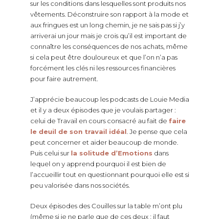
sur les conditions dans lesquelles sont produits nos
vêtements. Déconstruire son rapport à la mode et
aux fringues est un long chemin, je ne sais pas si j’y
arriverai un jour mais je crois qu’il est important de
connaître les conséquences de nos achats, même
si cela peut être douloureux et que l’on n’a pas
forcément les clés ni les ressources financières
pour faire autrement.
J’apprécie beaucoup les podcasts de Louie Media
et il y a deux épisodes que je voulais partager :
celui de Travail en cours consacré au fait de
faire
le deuil de son travail idéal
. Je pense que cela
peut concerner et aider beaucoup de monde.
Puis celui sur
la solitude d’Emotions
dans
lequel on y apprend pourquoi il est bien de
l’accueillir tout en questionnant pourquoi elle est si
peu valorisée dans nos sociétés.
Deux épisodes des Couilles sur la table m’ont plu
(même si je ne parle que de ces deux : il faut