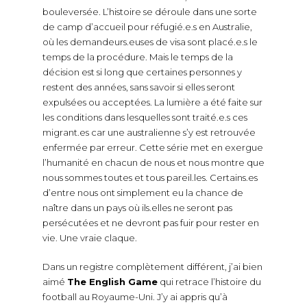
bouleversée. L’histoire se déroule dans une sorte
de camp d’accueil pour réfugié.e.s en Australie,
où les demandeurs.euses de visa sont placé.e.s le
temps de la procédure. Mais le temps de la
décision est si long que certaines personnes y
restent des années, sans savoir si elles seront
expulsées ou acceptées. La lumière a été faite sur
les conditions dans lesquelles sont traité.e.s ces
migrant.es car une australienne s’y est retrouvée
enfermée par erreur. Cette série met en exergue
l’humanité en chacun de nous et nous montre que
nous sommes toutes et tous pareil.les. Certains.es
d’entre nous ont simplement eu la chance de
naître dans un pays où ils.elles ne seront pas
persécutées et ne devront pas fuir pour rester en
vie. Une vraie claque.
Dans un registre complètement différent, j’ai bien
aimé
The English Game
qui retrace l’histoire du
football au Royaume-Uni. J’y ai appris qu’à