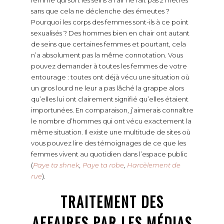
sans que cela ne déclenche des émeutes ?
Pourquoi les corps des femmes sont-ils à ce point
sexualisés ? Des hommes bien en chair ont autant
de seins que certaines femmes et pourtant, cela
n’a absolument pas la même connotation. Vous
pouvez demander à toutes les femmes de votre
entourage : toutes ont déjà vécu une situation où
un gros lourd ne leur a pas lâché la grappe alors
qu’elles lui ont clairement signifié qu’elles étaient
importunées. En comparaison, j’aimerais connaître
le nombre d’hommes qui ont vécu exactement la
même situation. Il existe une multitude de sites où
vous pouvez lire des témoignages de ce que les
femmes vivent au quotidien dans l’espace public
(
Paye ta shnek
,
Paye ta robe
,
Harcèlement de
rue
).
TRAITEMENT DES
AFFAIRES PAR LES MÉDIAS