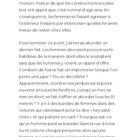
maison
, mais je dis que les constructions sociales
leur ont appris que c’est normal d’agir ainsi. En
conséquence, les femmes se faisant agresser à
l’extérieur finissent par intérioriser qu’elles feraient
mieux de rester chez elles.
Pour terminer ce point, j’aimerais aborder un
dernier fait. Les femmes devraient pouvoir sortir
habillées de la manière dont elles le souhaitent
sans que les hommes y voient un appel d’offre.
Combien de fois se fait-on importuner lorsque l’on
porte une jupe ? Ou un décolleté ?
Apparemment, montrer ses jambes est la porte
ouverte à toutes les fenêtres. Lorsqu’un mec se
met en short, se fait-il siffler et aborder tous les 10
mètres ? Y a-t-il des bandes de femmes dans des
voitures qui ralentissent pour lui dire « hey salut
chéri » et qui partent en riant ? Pourquoi est-ce
qu’un homme peut se balader dans la rue à torse
nu et cela ne choque personne alors qu’une
femme qui sort les seins à l’air ne fait pas 2 mètres