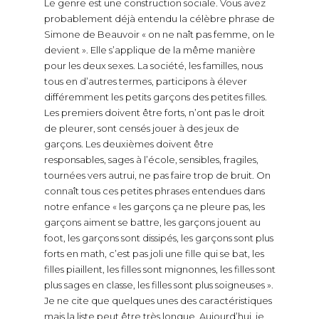
Le genre est une construction sociale. Vous avez
probablement déjà entendu la célèbre phrase de
Simone de Beauvoir « on ne naît pas femme, on le
devient ». Elle s’applique de la même manière
pour les deux sexes. La société, les familles, nous
tous en d’autres termes, participons à élever
différemment les petits garçons des petites filles.
Les premiers doivent être forts, n’ont pas le droit
de pleurer, sont censés jouer à des jeux de
garçons. Les deuxièmes doivent être
responsables, sages à l’école, sensibles, fragiles,
tournées vers autrui, ne pas faire trop de bruit. On
connaît tous ces petites phrases entendues dans
notre enfance « les garçons ça ne pleure pas, les
garçons aiment se battre, les garçons jouent au
foot, les garçons sont dissipés, les garçons sont plus
forts en math, c’est pas joli une fille qui se bat, les
filles piaillent, les filles sont mignonnes, les filles sont
plus sages en classe, les filles sont plus soigneuses ».
Je ne cite que quelques unes des caractéristiques
mais la liste peut être très longue. Aujourd’hui, je