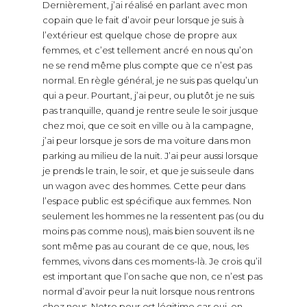
Dernièrement, j’ai réalisé en parlant avec mon
copain que le fait d’avoir peur lorsque je suis à
l’extérieur est quelque chose de propre aux
femmes, et c’est tellement ancré en nous qu’on
ne se rend même plus compte que ce n’est pas
normal. En règle général, je ne suis pas quelqu’un
qui a peur. Pourtant, j’ai peur, ou plutôt je ne suis
pas tranquille, quand je rentre seule le soir jusque
chez moi, que ce soit en ville ou à la campagne,
j’ai peur lorsque je sors de ma voiture dans mon
parking au milieu de la nuit. J’ai peur aussi lorsque
je prends le train, le soir, et que je suis seule dans
un wagon avec des hommes. Cette peur dans
l’espace public est spécifique aux femmes. Non
seulement les hommes ne la ressentent pas (ou du
moins pas comme nous), mais bien souvent ils ne
sont même pas au courant de ce que, nous, les
femmes, vivons dans ces moments-là. Je crois qu’il
est important que l’on sache que non, ce n’est pas
normal d’avoir peur la nuit lorsque nous rentrons
chez nous. Notre peur est légitime car oui, on