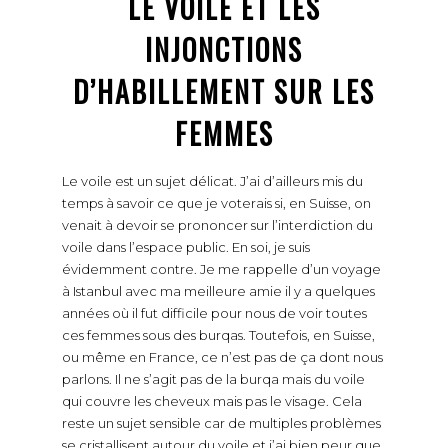
LE VOILE ET LES
INJONCTIONS
D’HABILLEMENT SUR LES
FEMMES
Le voile est un sujet délicat. J’ai d’ailleurs mis du
temps à savoir ce que je voterais si, en Suisse, on
venait à devoir se prononcer sur l’interdiction du
voile dans l’espace public. En soi, je suis
évidemment contre. Je me rappelle d’un voyage
à Istanbul avec ma meilleure amie il y a quelques
années où il fut difficile pour nous de voir toutes
ces femmes sous des burqas. Toutefois, en Suisse,
ou même en France, ce n’est pas de ça dont nous
parlons. Il ne s’agit pas de la burqa mais du voile
qui couvre les cheveux mais pas le visage. Cela
reste un sujet sensible car de multiples problèmes
se cristallisent autour du voile et j’ai bien peur que